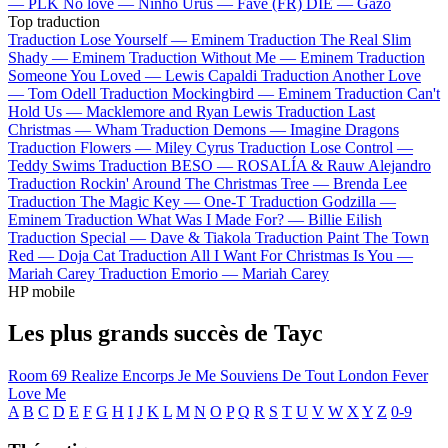
—
PLK
No love —
Ninho
Urus —
Favé (FR)
DIE —
Gazo
Top traduction
Traduction Lose Yourself —
Eminem
Traduction The Real Slim
Shady —
Eminem
Traduction Without Me —
Eminem
Traduction
Someone You Loved —
Lewis Capaldi
Traduction Another Love
—
Tom Odell
Traduction Mockingbird —
Eminem
Traduction Can't
Hold Us —
Macklemore and Ryan Lewis
Traduction Last
Christmas —
Wham
Traduction Demons —
Imagine Dragons
Traduction Flowers —
Miley Cyrus
Traduction Lose Control —
Teddy Swims
Traduction BESO —
ROSALÍA & Rauw Alejandro
Traduction Rockin' Around The Christmas Tree —
Brenda Lee
Traduction The Magic Key —
One-T
Traduction Godzilla —
Eminem
Traduction What Was I Made For? —
Billie Eilish
Traduction Special —
Dave & Tiakola
Traduction Paint The Town
Red —
Doja Cat
Traduction All I Want For Christmas Is You —
Mariah Carey
Traduction Emorio —
Mariah Carey
HP mobile
Les plus grands succès de Tayc
Room 69
Realize
Encorps
Je Me Souviens De Tout
London Fever
Love Me
A
B
C
D
E
F
G
H
I
J
K
L
M
N
O
P
Q
R
S
T
U
V
W
X
Y
Z
0-9