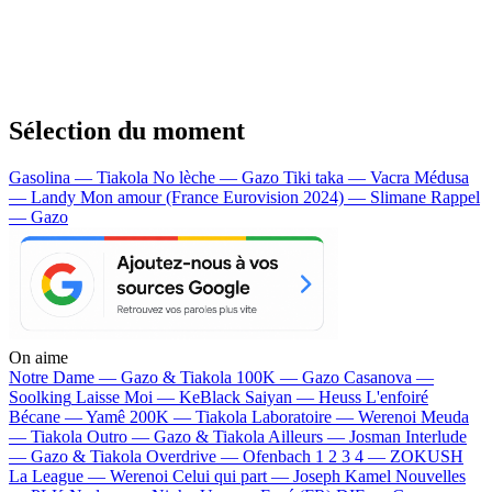
Sélection du moment
Gasolina — Tiakola
No lèche — Gazo
Tiki taka — Vacra
Médusa
— Landy
Mon amour (France Eurovision 2024) — Slimane
Rappel
— Gazo
On aime
Notre Dame —
Gazo & Tiakola
100K —
Gazo
Casanova —
Soolking
Laisse Moi —
KeBlack
Saiyan —
Heuss L'enfoiré
Bécane —
Yamê
200K —
Tiakola
Laboratoire —
Werenoi
Meuda
—
Tiakola
Outro —
Gazo & Tiakola
Ailleurs —
Josman
Interlude
—
Gazo & Tiakola
Overdrive —
Ofenbach
1 2 3 4 —
ZOKUSH
La League —
Werenoi
Celui qui part —
Joseph Kamel
Nouvelles