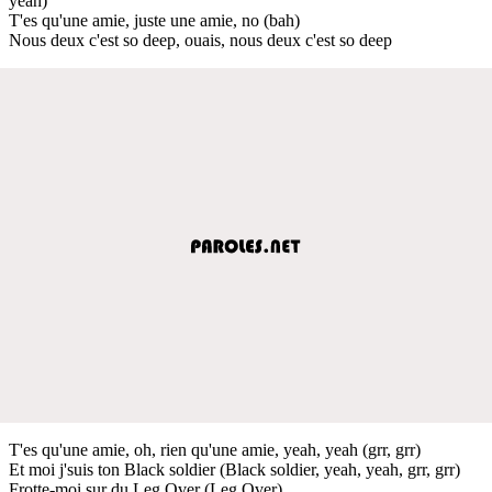
yeah)
T'es qu'une amie, juste une amie, no (bah)
Nous deux c'est so deep, ouais, nous deux c'est so deep
T'es qu'une amie, oh, rien qu'une amie, yeah, yeah (grr, grr)
Et moi j'suis ton Black soldier (Black soldier, yeah, yeah, grr, grr)
Frotte-moi sur du Leg Over (Leg Over)