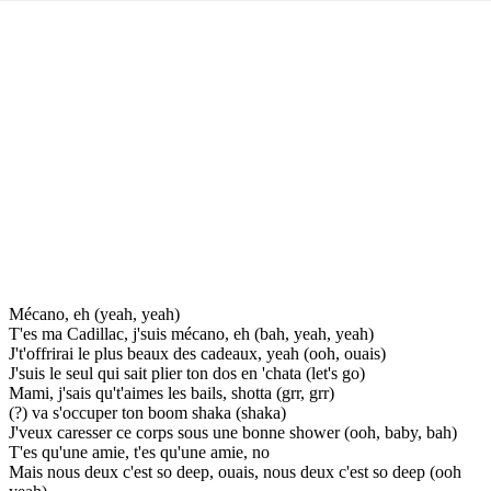
Mécano, eh (yeah, yeah)
T'es ma Cadillac, j'suis mécano, eh (bah, yeah, yeah)
J't'offrirai le plus beaux des cadeaux, yeah (ooh, ouais)
J'suis le seul qui sait plier ton dos en 'chata (let's go)
Mami, j'sais qu't'aimes les bails, shotta (grr, grr)
(?) va s'occuper ton boom shaka (shaka)
J'veux caresser ce corps sous une bonne shower (ooh, baby, bah)
T'es qu'une amie, t'es qu'une amie, no
Mais nous deux c'est so deep, ouais, nous deux c'est so deep (ooh