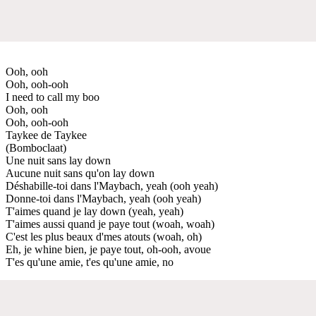
Ooh, ooh
Ooh, ooh-ooh
I need to call my boo
Ooh, ooh
Ooh, ooh-ooh
Taykee de Taykee
(Bomboclaat)
Une nuit sans lay down
Aucune nuit sans qu'on lay down
Déshabille-toi dans l'Maybach, yeah (ooh yeah)
Donne-toi dans l'Maybach, yeah (ooh yeah)
T'aimes quand je lay down (yeah, yeah)
T'aimes aussi quand je paye tout (woah, woah)
C'est les plus beaux d'mes atouts (woah, oh)
Eh, je whine bien, je paye tout, oh-ooh, avoue
T'es qu'une amie, t'es qu'une amie, no