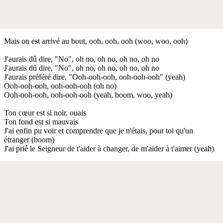
Mais on est arrivé au bout, ooh, ooh, ooh (woo, woo, ooh)
J'aurais dû dire, "No", oh no, oh no, oh no, oh no
J'aurais dû dire, "No", oh no, oh no, oh no, oh no
J'aurais préféré dire, "Ooh-ooh-ooh, ooh-ooh-ooh" (yeah)
Ooh-ooh-ooh, ooh-ooh-ooh (oh no)
Ooh-ooh-ooh, ooh-ooh-ooh (yeah, boom, woo, yeah)
Ton cœur est si noir, ouais
Ton fond est si mauvais
J'ai enfin pu voir et comprendre que je n'étais, pour toi qu'un
étranger (boom)
J'ai prié le Seigneur de t'aider à changer, de m'aider à t'aimer (yeah)