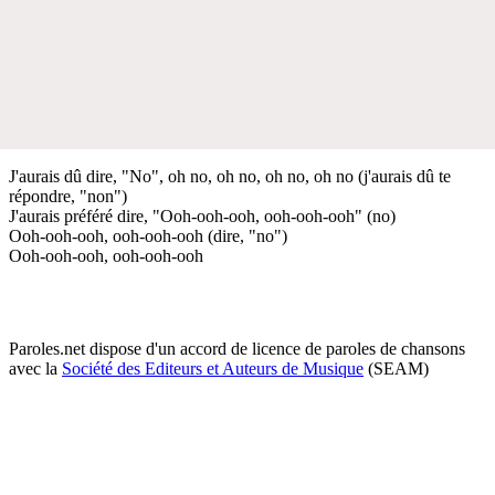
J'aurais dû dire, "No", oh no, oh no, oh no, oh no (j'aurais dû te
répondre, "non")
J'aurais préféré dire, "Ooh-ooh-ooh, ooh-ooh-ooh" (no)
Ooh-ooh-ooh, ooh-ooh-ooh (dire, "no")
Ooh-ooh-ooh, ooh-ooh-ooh
Paroles.net dispose d'un accord de licence de paroles de chansons
avec la
Société des Editeurs et Auteurs de Musique
(SEAM)