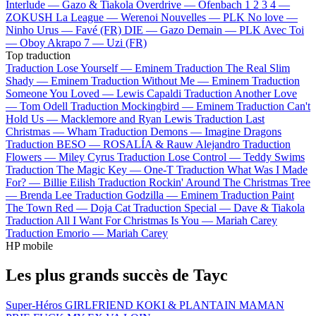
Interlude —
Gazo & Tiakola
Overdrive —
Ofenbach
1 2 3 4 —
ZOKUSH
La League —
Werenoi
Nouvelles —
PLK
No love —
Ninho
Urus —
Favé (FR)
DIE —
Gazo
Demain —
PLK
Avec Toi
—
Oboy
Akrapo 7 —
Uzi (FR)
Top traduction
Traduction Lose Yourself —
Eminem
Traduction The Real Slim
Shady —
Eminem
Traduction Without Me —
Eminem
Traduction
Someone You Loved —
Lewis Capaldi
Traduction Another Love
—
Tom Odell
Traduction Mockingbird —
Eminem
Traduction Can't
Hold Us —
Macklemore and Ryan Lewis
Traduction Last
Christmas —
Wham
Traduction Demons —
Imagine Dragons
Traduction BESO —
ROSALÍA & Rauw Alejandro
Traduction
Flowers —
Miley Cyrus
Traduction Lose Control —
Teddy Swims
Traduction The Magic Key —
One-T
Traduction What Was I Made
For? —
Billie Eilish
Traduction Rockin' Around The Christmas Tree
—
Brenda Lee
Traduction Godzilla —
Eminem
Traduction Paint
The Town Red —
Doja Cat
Traduction Special —
Dave & Tiakola
Traduction All I Want For Christmas Is You —
Mariah Carey
Traduction Emorio —
Mariah Carey
HP mobile
Les plus grands succès de Tayc
Super-Héros
GIRLFRIEND
KOKI & PLANTAIN
MAMAN