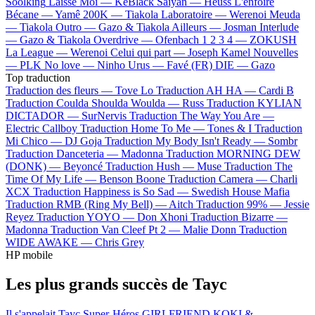
Soolking
Laisse Moi —
KeBlack
Saiyan —
Heuss L'enfoiré
Bécane —
Yamê
200K —
Tiakola
Laboratoire —
Werenoi
Meuda
—
Tiakola
Outro —
Gazo & Tiakola
Ailleurs —
Josman
Interlude
—
Gazo & Tiakola
Overdrive —
Ofenbach
1 2 3 4 —
ZOKUSH
La League —
Werenoi
Celui qui part —
Joseph Kamel
Nouvelles
—
PLK
No love —
Ninho
Urus —
Favé (FR)
DIE —
Gazo
Top traduction
Traduction des fleurs —
Tove Lo
Traduction AH HA —
Cardi B
Traduction Coulda Shoulda Woulda —
Russ
Traduction KYLIAN
DICTADOR —
SurNervis
Traduction The Way You Are —
Electric Callboy
Traduction Home To Me —
Tones & I
Traduction
Mi Chico —
DJ Goja
Traduction My Body Isn't Ready —
Sombr
Traduction Danceteria —
Madonna
Traduction MORNING DEW
(DONK) —
Beyoncé
Traduction Hush —
Muse
Traduction The
Time Of My Life —
Benson Boone
Traduction Camera —
Charli
XCX
Traduction Happiness is So Sad —
Swedish House Mafia
Traduction RMB (Ring My Bell) —
Aitch
Traduction 99% —
Jessie
Reyez
Traduction YOYO —
Don Xhoni
Traduction Bizarre —
Madonna
Traduction Van Cleef Pt 2 —
Malie Donn
Traduction
WIDE AWAKE —
Chris Grey
HP mobile
Les plus grands succès de Tayc
Il s'appelait Tayc
Super-Héros
GIRLFRIEND
KOKI &