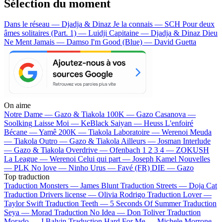
Sélection du moment
Dans le réseau — Djadja & Dinaz
Je la connais — SCH
Pour deux
âmes solitaires (Part. 1) — Luidji
Capitaine — Djadja & Dinaz
Dieu
Ne Ment Jamais — Damso
I'm Good (Blue) — David Guetta
On aime
Notre Dame —
Gazo & Tiakola
100K —
Gazo
Casanova —
Soolking
Laisse Moi —
KeBlack
Saiyan —
Heuss L'enfoiré
Bécane —
Yamê
200K —
Tiakola
Laboratoire —
Werenoi
Meuda
—
Tiakola
Outro —
Gazo & Tiakola
Ailleurs —
Josman
Interlude
—
Gazo & Tiakola
Overdrive —
Ofenbach
1 2 3 4 —
ZOKUSH
La League —
Werenoi
Celui qui part —
Joseph Kamel
Nouvelles
—
PLK
No love —
Ninho
Urus —
Favé (FR)
DIE —
Gazo
Top traduction
Traduction Monsters —
James Blunt
Traduction Streets —
Doja Cat
Traduction Drivers license —
Olivia Rodrigo
Traduction Lover —
Taylor Swift
Traduction Teeth —
5 Seconds Of Summer
Traduction
Seya —
Morad
Traduction No Idea —
Don Toliver
Traduction
Morado —
J Balvin
Traduction Hard For Me —
Michele Morrone