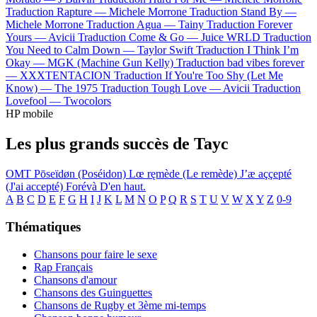
Traduction Rapture —
Michele Morrone
Traduction Stand By —
Michele Morrone
Traduction Agua —
Tainy
Traduction Forever
Yours —
Avicii
Traduction Come & Go —
Juice WRLD
Traduction
You Need to Calm Down —
Taylor Swift
Traduction I Think I’m
Okay —
MGK (Machine Gun Kelly)
Traduction bad vibes forever
—
XXXTENTACION
Traduction If You're Too Shy (Let Me
Know) —
The 1975
Traduction Tough Love —
Avicii
Traduction
Lovefool —
Twocolors
HP mobile
Les plus grands succès de Tayc
OMT
Pōseïdøn (Poséidon)
Lœ ręmède (Le remède)
J’æ aççepté
(J'ai accepté)
Forévà
D'en haut.
A
B
C
D
E
F
G
H
I
J
K
L
M
N
O
P
Q
R
S
T
U
V
W
X
Y
Z
0-9
Thématiques
Chansons pour faire le sexe
Rap Français
Chansons d'amour
Chansons des Guinguettes
Chansons de Rugby et 3ème mi-temps