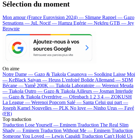
Sélection du moment
Mon amour (France Eurovision 2024) — Slimane
Rappel — Gazo
Sensations — JuL
Nocif — Hamza
Egérie — Nekfeu
GTB — Jey
Brownie
On aime
Notre Dame —
Gazo & Tiakola
Casanova —
Soolking
Laisse Moi
—
KeBlack
Saiyan —
Heuss L'enfoiré
Bolide Allemand —
SDM
Bécane —
Yamê
200K —
Tiakola
Laboratoire —
Werenoi
Meuda
—
Tiakola
Outro —
Gazo & Tiakola
Ailleurs —
Josman
Interlude
—
Gazo & Tiakola
Overdrive —
Ofenbach
1 2 3 4 —
ZOKUSH
La League —
Werenoi
Popcorn Salé —
Santa
Celui qui part —
Joseph Kamel
Nouvelles —
PLK
No love —
Ninho
Urus —
Favé
(FR)
Top traduction
Traduction Lose Yourself —
Eminem
Traduction The Real Slim
Shady —
Eminem
Traduction Without Me —
Eminem
Traduction
Someone You Loved —
Lewis Capaldi
Traduction Can't Hold Us