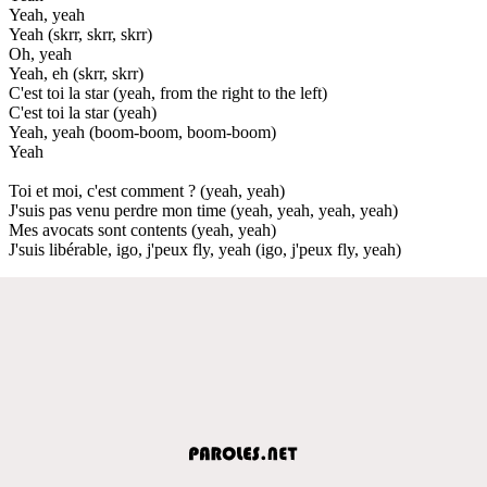
Yeah, yeah
Yeah (skrr, skrr, skrr)
Oh, yeah
Yeah, eh (skrr, skrr)
C'est toi la star (yeah, from the right to the left)
C'est toi la star (yeah)
Yeah, yeah (boom-boom, boom-boom)
Yeah
Toi et moi, c'est comment ? (yeah, yeah)
J'suis pas venu perdre mon time (yeah, yeah, yeah, yeah)
Mes avocats sont contents (yeah, yeah)
J'suis libérable, igo, j'peux fly, yeah (igo, j'peux fly, yeah)