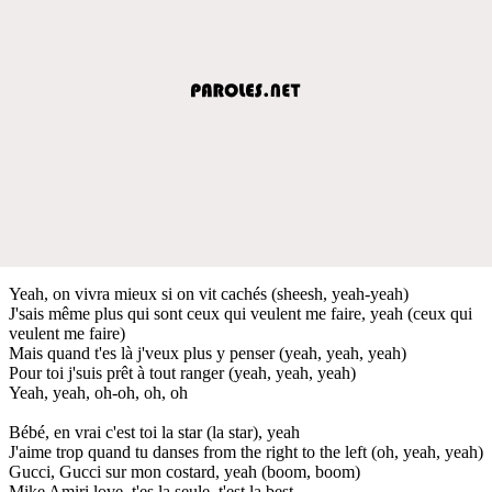
Yeah, on vivra mieux si on vit cachés (sheesh, yeah-yeah)
J'sais même plus qui sont ceux qui veulent me faire, yeah (ceux qui
veulent me faire)
Mais quand t'es là j'veux plus y penser (yeah, yeah, yeah)
Pour toi j'suis prêt à tout ranger (yeah, yeah, yeah)
Yeah, yeah, oh-oh, oh, oh
Bébé, en vrai c'est toi la star (la star), yeah
J'aime trop quand tu danses from the right to the left (oh, yeah, yeah)
Gucci, Gucci sur mon costard, yeah (boom, boom)
Mike Amiri love, t'es la seule, t'est la best