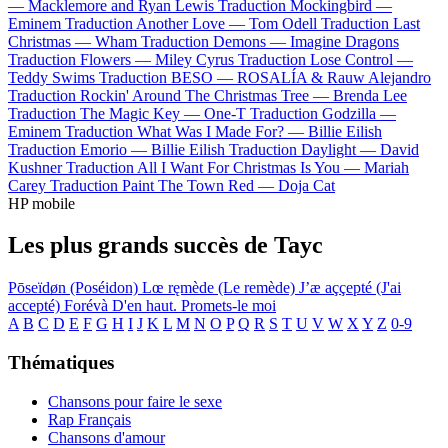
—
Macklemore and Ryan Lewis
Traduction Mockingbird —
Eminem
Traduction Another Love —
Tom Odell
Traduction Last
Christmas —
Wham
Traduction Demons —
Imagine Dragons
Traduction Flowers —
Miley Cyrus
Traduction Lose Control —
Teddy Swims
Traduction BESO —
ROSALÍA & Rauw Alejandro
Traduction Rockin' Around The Christmas Tree —
Brenda Lee
Traduction The Magic Key —
One-T
Traduction Godzilla —
Eminem
Traduction What Was I Made For? —
Billie Eilish
Traduction Emorio —
Billie Eilish
Traduction Daylight —
David
Kushner
Traduction All I Want For Christmas Is You —
Mariah
Carey
Traduction Paint The Town Red —
Doja Cat
HP mobile
Les plus grands succès de Tayc
Pōseïdøn (Poséidon)
Lœ ręmède (Le remède)
J’æ aççepté (J'ai
accepté)
Forévà
D'en haut.
Promets-le moi
A
B
C
D
E
F
G
H
I
J
K
L
M
N
O
P
Q
R
S
T
U
V
W
X
Y
Z
0-9
Thématiques
Chansons pour faire le sexe
Rap Français
Chansons d'amour