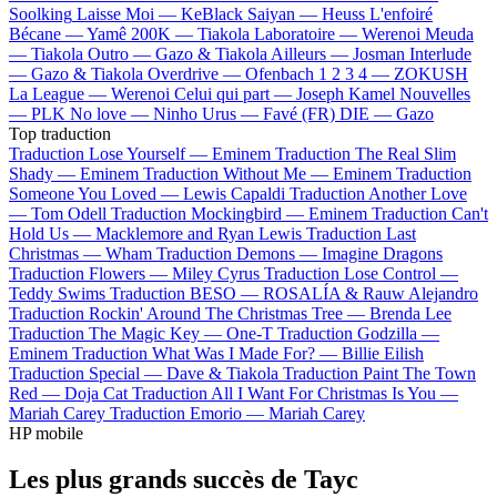
Soolking
Laisse Moi —
KeBlack
Saiyan —
Heuss L'enfoiré
Bécane —
Yamê
200K —
Tiakola
Laboratoire —
Werenoi
Meuda
—
Tiakola
Outro —
Gazo & Tiakola
Ailleurs —
Josman
Interlude
—
Gazo & Tiakola
Overdrive —
Ofenbach
1 2 3 4 —
ZOKUSH
La League —
Werenoi
Celui qui part —
Joseph Kamel
Nouvelles
—
PLK
No love —
Ninho
Urus —
Favé (FR)
DIE —
Gazo
Top traduction
Traduction Lose Yourself —
Eminem
Traduction The Real Slim
Shady —
Eminem
Traduction Without Me —
Eminem
Traduction
Someone You Loved —
Lewis Capaldi
Traduction Another Love
—
Tom Odell
Traduction Mockingbird —
Eminem
Traduction Can't
Hold Us —
Macklemore and Ryan Lewis
Traduction Last
Christmas —
Wham
Traduction Demons —
Imagine Dragons
Traduction Flowers —
Miley Cyrus
Traduction Lose Control —
Teddy Swims
Traduction BESO —
ROSALÍA & Rauw Alejandro
Traduction Rockin' Around The Christmas Tree —
Brenda Lee
Traduction The Magic Key —
One-T
Traduction Godzilla —
Eminem
Traduction What Was I Made For? —
Billie Eilish
Traduction Special —
Dave & Tiakola
Traduction Paint The Town
Red —
Doja Cat
Traduction All I Want For Christmas Is You —
Mariah Carey
Traduction Emorio —
Mariah Carey
HP mobile
Les plus grands succès de Tayc