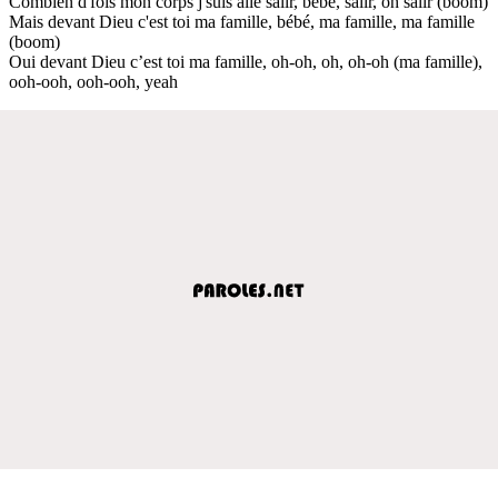
Combien d'fois mon corps j'suis allé salir, bébé, salir, oh salir (boom)
Mais devant Dieu c'est toi ma famille, bébé, ma famille, ma famille
(boom)
Oui devant Dieu c’est toi ma famille, oh-oh, oh, oh-oh (ma famille),
ooh-ooh, ooh-ooh, yeah