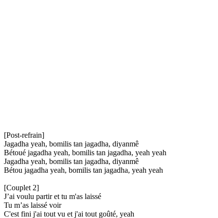
[Post-refrain]
Jagadha yeah, bomilis tan jagadha, diyanmê
Bétoué jagadha yeah, bomilis tan jagadha, yeah yeah
Jagadha yeah, bomilis tan jagadha, diyanmê
Bétou jagadha yeah, bomilis tan jagadha, yeah yeah
[Couplet 2]
J’ai voulu partir et tu m'as laissé
Tu m’as laissé voir
C'est fini j'ai tout vu et j'ai tout goûté, yeah