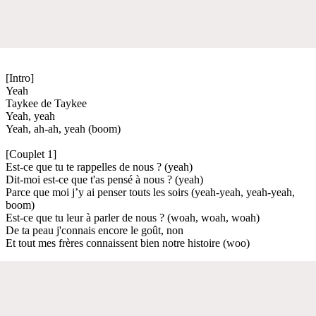
[Intro]
Yeah
Taykee de Taykee
Yeah, yeah
Yeah, ah-ah, yeah (boom)
[Couplet 1]
Est-ce que tu te rappelles de nous ? (yeah)
Dit-moi est-ce que t'as pensé à nous ? (yeah)
Parce que moi j’y ai penser touts les soirs (yeah-yeah, yeah-yeah,
boom)
Est-ce que tu leur à parler de nous ? (woah, woah, woah)
De ta peau j'connais encore le goût, non
Et tout mes frères connaissent bien notre histoirе (woo)