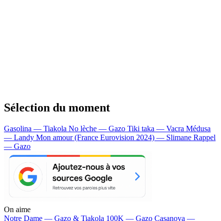
Sélection du moment
Gasolina — Tiakola
No lèche — Gazo
Tiki taka — Vacra
Médusa
— Landy
Mon amour (France Eurovision 2024) — Slimane
Rappel
— Gazo
On aime
Notre Dame —
Gazo & Tiakola
100K —
Gazo
Casanova —