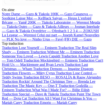
On aime
Notre Dame —
Gazo & Tiakola
100K —
Gazo
Casanova —
Soolking
Laisse Moi —
KeBlack
Saiyan —
Heuss L'enfoiré
Bécane —
Yamê
200K —
Tiakola
Laboratoire —
Werenoi
Meuda
—
Tiakola
Outro —
Gazo & Tiakola
Ailleurs —
Josman
Interlude
—
Gazo & Tiakola
Overdrive —
Ofenbach
1 2 3 4 —
ZOKUSH
La League —
Werenoi
Celui qui part —
Joseph Kamel
Nouvelles
—
PLK
No love —
Ninho
Urus —
Favé (FR)
DIE —
Gazo
Top traduction
Traduction Lose Yourself —
Eminem
Traduction The Real Slim
Shady —
Eminem
Traduction Without Me —
Eminem
Traduction
Someone You Loved —
Lewis Capaldi
Traduction Another Love
—
Tom Odell
Traduction Mockingbird —
Eminem
Traduction Can't
Hold Us —
Macklemore and Ryan Lewis
Traduction Last
Christmas —
Wham
Traduction Demons —
Imagine Dragons
Traduction Flowers —
Miley Cyrus
Traduction Lose Control —
Teddy Swims
Traduction BESO —
ROSALÍA & Rauw Alejandro
Traduction Rockin' Around The Christmas Tree —
Brenda Lee
Traduction The Magic Key —
One-T
Traduction Godzilla —
Eminem
Traduction What Was I Made For? —
Billie Eilish
Traduction Special —
Dave & Tiakola
Traduction Paint The Town
Red —
Doja Cat
Traduction All I Want For Christmas Is You —
Mariah Carey
Traduction Emorio —
Mariah Carey