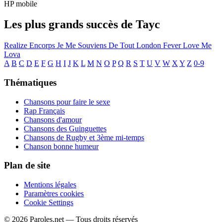
HP mobile
Les plus grands succès de Tayc
Realize
Encorps
Je Me Souviens De Tout
London Fever
Love Me
Lova
A
B
C
D
E
F
G
H
I
J
K
L
M
N
O
P
Q
R
S
T
U
V
W
X
Y
Z
0-9
Thématiques
Chansons pour faire le sexe
Rap Français
Chansons d'amour
Chansons des Guinguettes
Chansons de Rugby et 3ème mi-temps
Chanson bonne humeur
Plan de site
Mentions légales
Paramètres cookies
Cookie Settings
© 2026 Paroles.net — Tous droits réservés