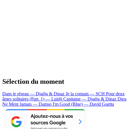
Sélection du moment
Dans le réseau — Djadja & Dinaz
Je la connais — SCH
Pour deux
âmes solitaires (Part. 1) — Luidji
Capitaine — Djadja & Dinaz
Dieu
Ne Ment Jamais — Damso
I'm Good (Blue) — David Guetta