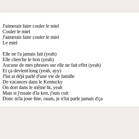
J'aimerais faire couler le miel
Couler le miel
J'aimerais faire couler le miel
Le miel
Elle ne l'a jamais fait (yeah)
Elle cherche le bon (yeah)
Aucune de mes phrases sur elle ne fait effet (yeah)
Et ça devient long (yeah, ayy)
J'lui ai déjà parlé d'une vie de famille
De vacances dans le Kentucky
On dort dans le même lit, yeah
Mais si j'essaie d'la ken, j'suis cuit
Donc m'la joue fine, ouais, je n'lui parle jamais d'ça