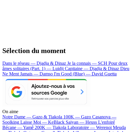
Sélection du moment
Dans le réseau — Djadja & Dinaz
Je la connais — SCH
Pour deux
âmes solitaires (Part. 1) — Luidji
Capitaine — Djadja & Dinaz
Dieu
Ne Ment Jamais — Damso
I'm Good (Blue) — David Guetta
On aime
Notre Dame —
Gazo & Tiakola
100K —
Gazo
Casanova —
Soolking
Laisse Moi —
KeBlack
Saiyan —
Heuss L'enfoiré
Bécane —
Yamê
200K —
Tiakola
Laboratoire —
Werenoi
Meuda