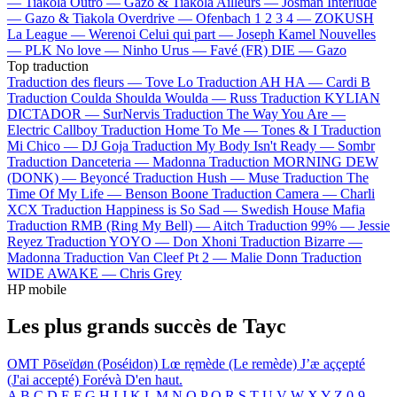
—
Tiakola
Outro —
Gazo & Tiakola
Ailleurs —
Josman
Interlude
—
Gazo & Tiakola
Overdrive —
Ofenbach
1 2 3 4 —
ZOKUSH
La League —
Werenoi
Celui qui part —
Joseph Kamel
Nouvelles
—
PLK
No love —
Ninho
Urus —
Favé (FR)
DIE —
Gazo
Top traduction
Traduction des fleurs —
Tove Lo
Traduction AH HA —
Cardi B
Traduction Coulda Shoulda Woulda —
Russ
Traduction KYLIAN
DICTADOR —
SurNervis
Traduction The Way You Are —
Electric Callboy
Traduction Home To Me —
Tones & I
Traduction
Mi Chico —
DJ Goja
Traduction My Body Isn't Ready —
Sombr
Traduction Danceteria —
Madonna
Traduction MORNING DEW
(DONK) —
Beyoncé
Traduction Hush —
Muse
Traduction The
Time Of My Life —
Benson Boone
Traduction Camera —
Charli
XCX
Traduction Happiness is So Sad —
Swedish House Mafia
Traduction RMB (Ring My Bell) —
Aitch
Traduction 99% —
Jessie
Reyez
Traduction YOYO —
Don Xhoni
Traduction Bizarre —
Madonna
Traduction Van Cleef Pt 2 —
Malie Donn
Traduction
WIDE AWAKE —
Chris Grey
HP mobile
Les plus grands succès de Tayc
OMT
Pōseïdøn (Poséidon)
Lœ ręmède (Le remède)
J’æ aççepté
(J'ai accepté)
Forévà
D'en haut.
A
B
C
D
E
F
G
H
I
J
K
L
M
N
O
P
Q
R
S
T
U
V
W
X
Y
Z
0-9