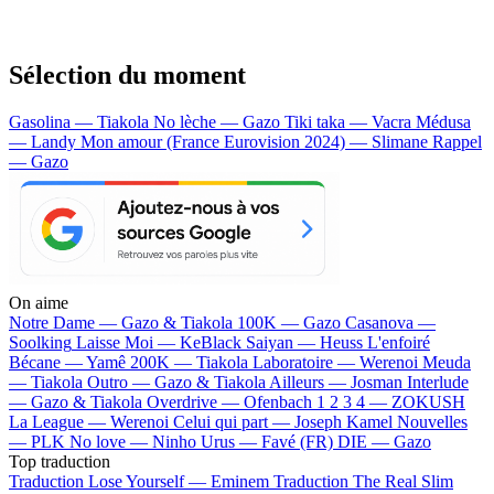
Sélection du moment
Gasolina — Tiakola
No lèche — Gazo
Tiki taka — Vacra
Médusa
— Landy
Mon amour (France Eurovision 2024) — Slimane
Rappel
— Gazo
On aime
Notre Dame —
Gazo & Tiakola
100K —
Gazo
Casanova —
Soolking
Laisse Moi —
KeBlack
Saiyan —
Heuss L'enfoiré
Bécane —
Yamê
200K —
Tiakola
Laboratoire —
Werenoi
Meuda
—
Tiakola
Outro —
Gazo & Tiakola
Ailleurs —
Josman
Interlude
—
Gazo & Tiakola
Overdrive —
Ofenbach
1 2 3 4 —
ZOKUSH
La League —
Werenoi
Celui qui part —
Joseph Kamel
Nouvelles
—
PLK
No love —
Ninho
Urus —
Favé (FR)
DIE —
Gazo
Top traduction
Traduction Lose Yourself —
Eminem
Traduction The Real Slim