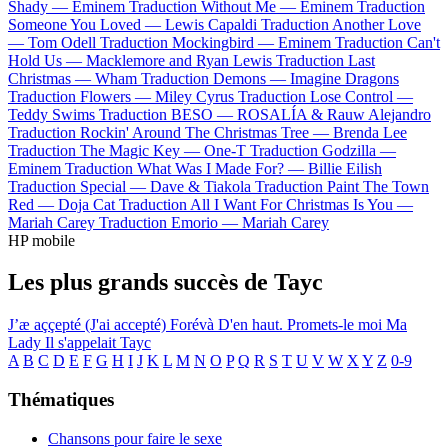
Shady —
Eminem
Traduction Without Me —
Eminem
Traduction
Someone You Loved —
Lewis Capaldi
Traduction Another Love
—
Tom Odell
Traduction Mockingbird —
Eminem
Traduction Can't
Hold Us —
Macklemore and Ryan Lewis
Traduction Last
Christmas —
Wham
Traduction Demons —
Imagine Dragons
Traduction Flowers —
Miley Cyrus
Traduction Lose Control —
Teddy Swims
Traduction BESO —
ROSALÍA & Rauw Alejandro
Traduction Rockin' Around The Christmas Tree —
Brenda Lee
Traduction The Magic Key —
One-T
Traduction Godzilla —
Eminem
Traduction What Was I Made For? —
Billie Eilish
Traduction Special —
Dave & Tiakola
Traduction Paint The Town
Red —
Doja Cat
Traduction All I Want For Christmas Is You —
Mariah Carey
Traduction Emorio —
Mariah Carey
HP mobile
Les plus grands succès de Tayc
J’æ aççepté (J'ai accepté)
Forévà
D'en haut.
Promets-le moi
Ma
Lady
Il s'appelait Tayc
A
B
C
D
E
F
G
H
I
J
K
L
M
N
O
P
Q
R
S
T
U
V
W
X
Y
Z
0-9
Thématiques
Chansons pour faire le sexe