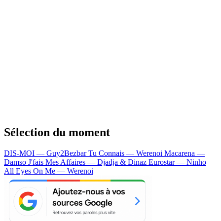
Sélection du moment
DIS-MOI — Guy2Bezbar
Tu Connais — Werenoi
Macarena —
Damso
J'fais Mes Affaires — Djadja & Dinaz
Eurostar — Ninho
All Eyes On Me — Werenoi