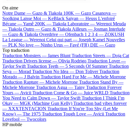
On aime
Notre Dame —
Gazo & Tiakola
100K —
Gazo
Casanova —
Soolking
Laisse Moi —
KeBlack
Saiyan —
Heuss L'enfoiré
Bécane —
Yamê
200K —
Tiakola
Laboratoire —
Werenoi
Meuda
—
Tiakola
Outro —
Gazo & Tiakola
Ailleurs —
Josman
Interlude
—
Gazo & Tiakola
Overdrive —
Ofenbach
1 2 3 4 —
ZOKUSH
La League —
Werenoi
Celui qui part —
Joseph Kamel
Nouvelles
—
PLK
No love —
Ninho
Urus —
Favé (FR)
DIE —
Gazo
Top traduction
Traduction Monsters —
James Blunt
Traduction Streets —
Doja Cat
Traduction Drivers license —
Olivia Rodrigo
Traduction Lover —
Taylor Swift
Traduction Teeth —
5 Seconds Of Summer
Traduction
Seya —
Morad
Traduction No Idea —
Don Toliver
Traduction
Morado —
J Balvin
Traduction Hard For Me —
Michele Morrone
Traduction Rapture —
Michele Morrone
Traduction Stand By —
Michele Morrone
Traduction Agua —
Tainy
Traduction Forever
Yours —
Avicii
Traduction Come & Go —
Juice WRLD
Traduction
You Need to Calm Down —
Taylor Swift
Traduction I Think I’m
Okay —
MGK (Machine Gun Kelly)
Traduction bad vibes forever
—
XXXTENTACION
Traduction If You're Too Shy (Let Me
Know) —
The 1975
Traduction Tough Love —
Avicii
Traduction
Lovefool —
Twocolors
HP mobile