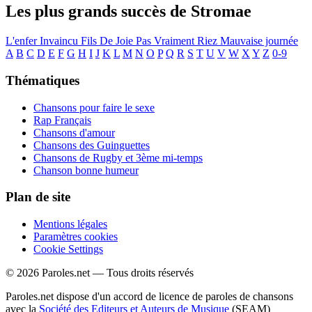
Les plus grands succès de Stromae
L'enfer
Invaincu
Fils De Joie
Pas Vraiment
Riez
Mauvaise journée
A
B
C
D
E
F
G
H
I
J
K
L
M
N
O
P
Q
R
S
T
U
V
W
X
Y
Z
0-9
Thématiques
Chansons pour faire le sexe
Rap Français
Chansons d'amour
Chansons des Guinguettes
Chansons de Rugby et 3ème mi-temps
Chanson bonne humeur
Plan de site
Mentions légales
Paramètres cookies
Cookie Settings
© 2026 Paroles.net — Tous droits réservés
Paroles.net dispose d'un accord de licence de paroles de chansons
avec la
Société des Editeurs et Auteurs de Musique
(SEAM)