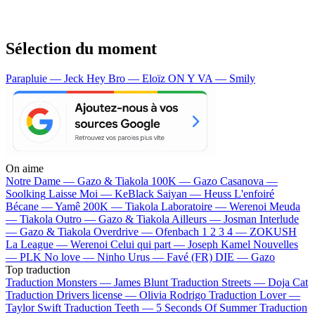
Sélection du moment
Parapluie — Jeck
Hey Bro — Eloïz
ON Y VA — Smily
On aime
Notre Dame —
Gazo & Tiakola
100K —
Gazo
Casanova —
Soolking
Laisse Moi —
KeBlack
Saiyan —
Heuss L'enfoiré
Bécane —
Yamê
200K —
Tiakola
Laboratoire —
Werenoi
Meuda
—
Tiakola
Outro —
Gazo & Tiakola
Ailleurs —
Josman
Interlude
—
Gazo & Tiakola
Overdrive —
Ofenbach
1 2 3 4 —
ZOKUSH
La League —
Werenoi
Celui qui part —
Joseph Kamel
Nouvelles
—
PLK
No love —
Ninho
Urus —
Favé (FR)
DIE —
Gazo
Top traduction
Traduction Monsters —
James Blunt
Traduction Streets —
Doja Cat
Traduction Drivers license —
Olivia Rodrigo
Traduction Lover —
Taylor Swift
Traduction Teeth —
5 Seconds Of Summer
Traduction