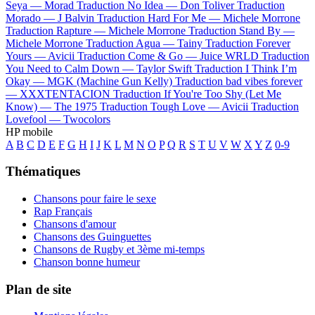
Seya —
Morad
Traduction No Idea —
Don Toliver
Traduction
Morado —
J Balvin
Traduction Hard For Me —
Michele Morrone
Traduction Rapture —
Michele Morrone
Traduction Stand By —
Michele Morrone
Traduction Agua —
Tainy
Traduction Forever
Yours —
Avicii
Traduction Come & Go —
Juice WRLD
Traduction
You Need to Calm Down —
Taylor Swift
Traduction I Think I’m
Okay —
MGK (Machine Gun Kelly)
Traduction bad vibes forever
—
XXXTENTACION
Traduction If You're Too Shy (Let Me
Know) —
The 1975
Traduction Tough Love —
Avicii
Traduction
Lovefool —
Twocolors
HP mobile
A
B
C
D
E
F
G
H
I
J
K
L
M
N
O
P
Q
R
S
T
U
V
W
X
Y
Z
0-9
Thématiques
Chansons pour faire le sexe
Rap Français
Chansons d'amour
Chansons des Guinguettes
Chansons de Rugby et 3ème mi-temps
Chanson bonne humeur
Plan de site