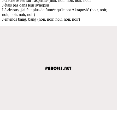
J'crache le feu sur l'asphalte (noir, noir, noir, noir, noir)
J'étais pas dans leur synopsis
Là-dessus, j'ai fait plus de fumée qu'le pot Akrapovič (noir, noir,
noir, noir, noir, noir)
J'entends bang, bang (noir, noir, noir, noir, noir)