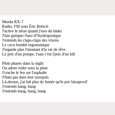
Mazda RX-7
Radio, FM sous Éric Britsch
J'active le néon quand j'sors du binks
J'fais grimper l'taro d'l'hydroponique
J'entends les claps-claps des vixens
Le cavu bombé ergonomique
J'regarde plus l'montant d'la vie de rêve
Le prix d'un pompe, t'sais c'est l'prix d'un kill
Plein phares dans la night
On adore roder sous la pluie
J'crache le feu sur l'asphalte
J'étais pas dans leur synopsis
Là-dessus, j'ai fait plus de fumée qu'le pot Akrapovič
J'entends bang, bang
J'entends bang, bang, bang