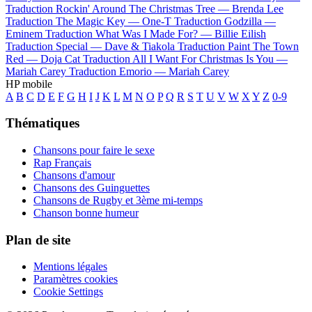
Traduction Rockin' Around The Christmas Tree —
Brenda Lee
Traduction The Magic Key —
One-T
Traduction Godzilla —
Eminem
Traduction What Was I Made For? —
Billie Eilish
Traduction Special —
Dave & Tiakola
Traduction Paint The Town
Red —
Doja Cat
Traduction All I Want For Christmas Is You —
Mariah Carey
Traduction Emorio —
Mariah Carey
HP mobile
A
B
C
D
E
F
G
H
I
J
K
L
M
N
O
P
Q
R
S
T
U
V
W
X
Y
Z
0-9
Thématiques
Chansons pour faire le sexe
Rap Français
Chansons d'amour
Chansons des Guinguettes
Chansons de Rugby et 3ème mi-temps
Chanson bonne humeur
Plan de site
Mentions légales
Paramètres cookies
Cookie Settings