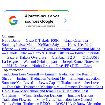
On aime
Notre Dame —
Gazo & Tiakola
100K —
Gazo
Casanova —
Soolking
Laisse Moi —
KeBlack
Saiyan —
Heuss L'enfoiré
Bécane —
Yamê
200K —
Tiakola
Laboratoire —
Werenoi
Meuda
—
Tiakola
Outro —
Gazo & Tiakola
Ailleurs —
Josman
Interlude
—
Gazo & Tiakola
Overdrive —
Ofenbach
1 2 3 4 —
ZOKUSH
La League —
Werenoi
Celui qui part —
Joseph Kamel
Nouvelles
—
PLK
No love —
Ninho
Urus —
Favé (FR)
DIE —
Gazo
Top traduction
Traduction Lose Yourself —
Eminem
Traduction The Real Slim
Shady —
Eminem
Traduction Without Me —
Eminem
Traduction
Someone You Loved —
Lewis Capaldi
Traduction Another Love
—
Tom Odell
Traduction Mockingbird —
Eminem
Traduction Can't
Hold Us —
Macklemore and Ryan Lewis
Traduction Last
Christmas —
Wham
Traduction Demons —
Imagine Dragons
Traduction Flowers —
Miley Cyrus
Traduction Lose Control —
Teddy Swims
Traduction BESO —
ROSALÍA & Rauw Alejandro