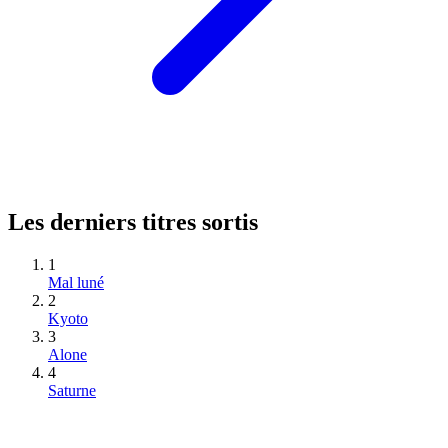
Les derniers titres sortis
1
Mal luné
2
Kyoto
3
Alone
4
Saturne