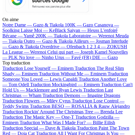
On aime
Notre Dame —
Gazo & Tiakola
100K —
Gazo
Casanova —
Soolking
Laisse Moi —
KeBlack
Saiyan —
Heuss L'enfoiré
Bécane —
Yamê
200K —
Tiakola
Laboratoire —
Werenoi
Meuda
—
Tiakola
Outro —
Gazo & Tiakola
Ailleurs —
Josman
Interlude
—
Gazo & Tiakola
Overdrive —
Ofenbach
1 2 3 4 —
ZOKUSH
La League —
Werenoi
Celui qui part —
Joseph Kamel
Nouvelles
—
PLK
No love —
Ninho
Urus —
Favé (FR)
DIE —
Gazo
Top traduction
Traduction Lose Yourself —
Eminem
Traduction The Real Slim
Shady —
Eminem
Traduction Without Me —
Eminem
Traduction
Someone You Loved —
Lewis Capaldi
Traduction Another Love
—
Tom Odell
Traduction Mockingbird —
Eminem
Traduction Can't
Hold Us —
Macklemore and Ryan Lewis
Traduction Last
Christmas —
Wham
Traduction Demons —
Imagine Dragons
Traduction Flowers —
Miley Cyrus
Traduction Lose Control —
Teddy Swims
Traduction BESO —
ROSALÍA & Rauw Alejandro
Traduction Rockin' Around The Christmas Tree —
Brenda Lee
Traduction The Magic Key —
One-T
Traduction Godzilla —
Eminem
Traduction What Was I Made For? —
Billie Eilish
Traduction Special —
Dave & Tiakola
Traduction Paint The Town
Red —
Doja Cat
Traduction All I Want For Christmas Is You —