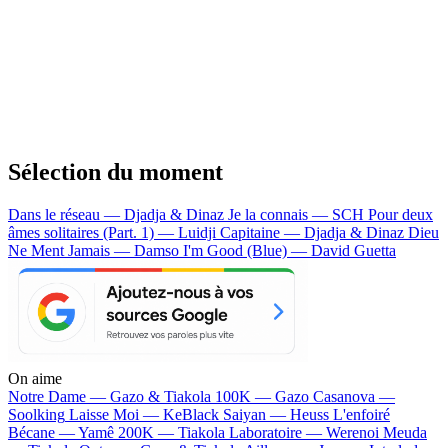
Sélection du moment
Dans le réseau — Djadja & Dinaz
Je la connais — SCH
Pour deux
âmes solitaires (Part. 1) — Luidji
Capitaine — Djadja & Dinaz
Dieu
Ne Ment Jamais — Damso
I'm Good (Blue) — David Guetta
On aime
Notre Dame —
Gazo & Tiakola
100K —
Gazo
Casanova —
Soolking
Laisse Moi —
KeBlack
Saiyan —
Heuss L'enfoiré
Bécane —
Yamê
200K —
Tiakola
Laboratoire —
Werenoi
Meuda