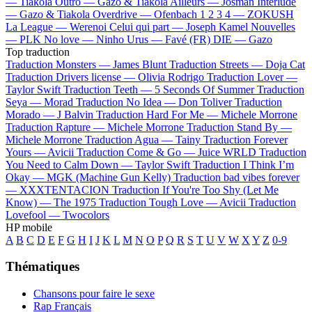
—
Tiakola
Outro —
Gazo & Tiakola
Ailleurs —
Josman
Interlude
—
Gazo & Tiakola
Overdrive —
Ofenbach
1 2 3 4 —
ZOKUSH
La League —
Werenoi
Celui qui part —
Joseph Kamel
Nouvelles
—
PLK
No love —
Ninho
Urus —
Favé (FR)
DIE —
Gazo
Top traduction
Traduction Monsters —
James Blunt
Traduction Streets —
Doja Cat
Traduction Drivers license —
Olivia Rodrigo
Traduction Lover —
Taylor Swift
Traduction Teeth —
5 Seconds Of Summer
Traduction
Seya —
Morad
Traduction No Idea —
Don Toliver
Traduction
Morado —
J Balvin
Traduction Hard For Me —
Michele Morrone
Traduction Rapture —
Michele Morrone
Traduction Stand By —
Michele Morrone
Traduction Agua —
Tainy
Traduction Forever
Yours —
Avicii
Traduction Come & Go —
Juice WRLD
Traduction
You Need to Calm Down —
Taylor Swift
Traduction I Think I’m
Okay —
MGK (Machine Gun Kelly)
Traduction bad vibes forever
—
XXXTENTACION
Traduction If You're Too Shy (Let Me
Know) —
The 1975
Traduction Tough Love —
Avicii
Traduction
Lovefool —
Twocolors
HP mobile
A
B
C
D
E
F
G
H
I
J
K
L
M
N
O
P
Q
R
S
T
U
V
W
X
Y
Z
0-9
Thématiques
Chansons pour faire le sexe
Rap Français