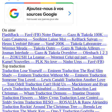
On aime
FlashBack —
Favé (FR)
Notre Dame —
Gazo & Tiakola
100K —
Gazo
Casanova —
Soolking
Laisse Moi —
KeBlack
Saiyan —
Heuss L'enfoiré
Bécane —
Yamê
200K —
Tiakola
Laboratoire —
Werenoi
Meuda —
Tiakola
Outro —
Gazo & Tiakola
Ailleurs —
Josman
Interlude —
Gazo & Tiakola
Overdrive —
Ofenbach
1 2 3
4 —
ZOKUSH
La League —
Werenoi
Celui qui part —
Joseph
Kamel
Nouvelles —
PLK
No love —
Ninho
Urus —
Favé (FR)
Top traduction
Traduction Lose Yourself —
Eminem
Traduction The Real Slim
Shady —
Eminem
Traduction Without Me —
Eminem
Traduction
Someone You Loved —
Lewis Capaldi
Traduction Another Love
—
Tom Odell
Traduction Can't Hold Us —
Macklemore and Ryan
Lewis
Traduction Mockingbird —
Eminem
Traduction Last
Christmas —
Wham
Traduction Demons —
Imagine Dragons
Traduction Flowers —
Miley Cyrus
Traduction Lose Control —
Teddy Swims
Traduction BESO —
ROSALÍA & Rauw Alejandro
Traduction Rockin' Around The Christmas Tree —
Brenda Lee
Traduction The Magic Key —
One-T
Traduction Godzilla —