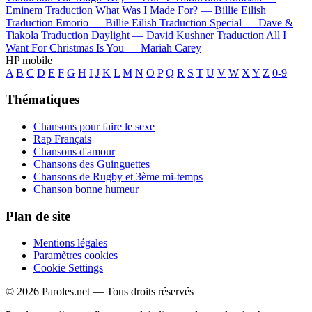
Eminem
Traduction What Was I Made For? —
Billie Eilish
Traduction Emorio —
Billie Eilish
Traduction Special —
Dave &
Tiakola
Traduction Daylight —
David Kushner
Traduction All I
Want For Christmas Is You —
Mariah Carey
HP mobile
A
B
C
D
E
F
G
H
I
J
K
L
M
N
O
P
Q
R
S
T
U
V
W
X
Y
Z
0-9
Thématiques
Chansons pour faire le sexe
Rap Français
Chansons d'amour
Chansons des Guinguettes
Chansons de Rugby et 3ème mi-temps
Chanson bonne humeur
Plan de site
Mentions légales
Paramètres cookies
Cookie Settings
© 2026 Paroles.net — Tous droits réservés