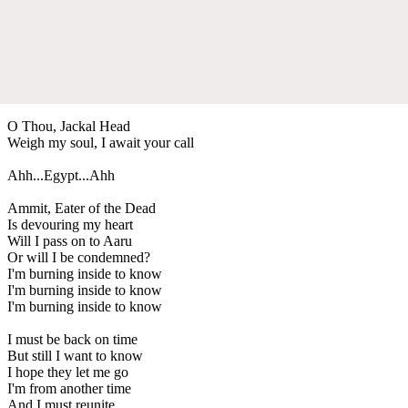
O Thou, Jackal Head
Weigh my soul, I await your call
Ahh...Egypt...Ahh
Ammit, Eater of the Dead
Is devouring my heart
Will I pass on to Aaru
Or will I be condemned?
I'm burning inside to know
I'm burning inside to know
I'm burning inside to know
I must be back on time
But still I want to know
I hope they let me go
I'm from another time
And I must reunite