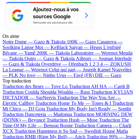
On aime
Notre Dame —
Gazo & Tiakola
100K —
Gazo
Casanova —
Soolking
Laisse Moi —
KeBlack
Saiyan —
Heuss L'enfoiré
Bécane —
Yamê
200K —
Tiakola
Laboratoire —
Werenoi
Meuda
—
Tiakola
Outro —
Gazo & Tiakola
Ailleurs —
Josman
Interlude
—
Gazo & Tiakola
Overdrive —
Ofenbach
1 2 3 4 —
ZOKUSH
La League —
Werenoi
Celui qui part —
Joseph Kamel
Nouvelles
—
PLK
No love —
Ninho
Urus —
Favé (FR)
DIE —
Gazo
Top traduction
Traduction des fleurs —
Tove Lo
Traduction AH HA —
Cardi B
Traduction Coulda Shoulda Woulda —
Russ
Traduction KYLIAN
DICTADOR —
SurNervis
Traduction The Way You Are —
Electric Callboy
Traduction Home To Me —
Tones & I
Traduction
Mi Chico —
DJ Goja
Traduction My Body Isn't Ready —
Sombr
Traduction Danceteria —
Madonna
Traduction MORNING DEW
(DONK) —
Beyoncé
Traduction Hush —
Muse
Traduction The
Time Of My Life —
Benson Boone
Traduction Camera —
Charli
XCX
Traduction Happiness is So Sad —
Swedish House Mafia
Traduction RMB (Ring My Bell) —
Aitch
Traduction 99% —
Jessie