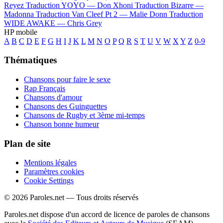
Reyez
Traduction YOYO —
Don Xhoni
Traduction Bizarre —
Madonna
Traduction Van Cleef Pt 2 —
Malie Donn
Traduction
WIDE AWAKE —
Chris Grey
HP mobile
A
B
C
D
E
F
G
H
I
J
K
L
M
N
O
P
Q
R
S
T
U
V
W
X
Y
Z
0-9
Thématiques
Chansons pour faire le sexe
Rap Français
Chansons d'amour
Chansons des Guinguettes
Chansons de Rugby et 3ème mi-temps
Chanson bonne humeur
Plan de site
Mentions légales
Paramètres cookies
Cookie Settings
© 2026 Paroles.net — Tous droits réservés
Paroles.net dispose d'un accord de licence de paroles de chansons