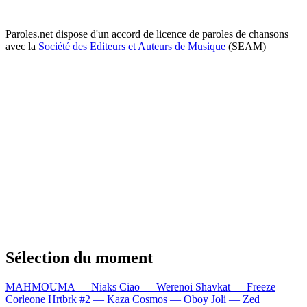
Paroles.net dispose d'un accord de licence de paroles de chansons
avec la
Société des Editeurs et Auteurs de Musique
(SEAM)
Sélection du moment
MAHMOUMA — Niaks
Ciao — Werenoi
Shavkat — Freeze
Corleone
Hrtbrk #2 — Kaza
Cosmos — Oboy
Joli — Zed