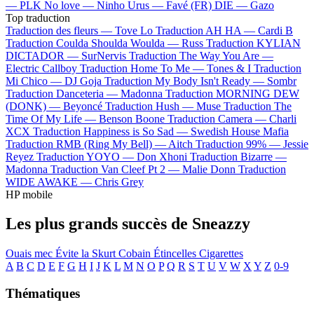
—
PLK
No love —
Ninho
Urus —
Favé (FR)
DIE —
Gazo
Top traduction
Traduction des fleurs —
Tove Lo
Traduction AH HA —
Cardi B
Traduction Coulda Shoulda Woulda —
Russ
Traduction KYLIAN
DICTADOR —
SurNervis
Traduction The Way You Are —
Electric Callboy
Traduction Home To Me —
Tones & I
Traduction
Mi Chico —
DJ Goja
Traduction My Body Isn't Ready —
Sombr
Traduction Danceteria —
Madonna
Traduction MORNING DEW
(DONK) —
Beyoncé
Traduction Hush —
Muse
Traduction The
Time Of My Life —
Benson Boone
Traduction Camera —
Charli
XCX
Traduction Happiness is So Sad —
Swedish House Mafia
Traduction RMB (Ring My Bell) —
Aitch
Traduction 99% —
Jessie
Reyez
Traduction YOYO —
Don Xhoni
Traduction Bizarre —
Madonna
Traduction Van Cleef Pt 2 —
Malie Donn
Traduction
WIDE AWAKE —
Chris Grey
HP mobile
Les plus grands succès de Sneazzy
Ouais mec
Évite la
Skurt Cobain
Étincelles
Cigarettes
A
B
C
D
E
F
G
H
I
J
K
L
M
N
O
P
Q
R
S
T
U
V
W
X
Y
Z
0-9
Thématiques