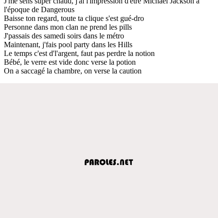
J'me sens super chaud, j'ai l'impression d'être Michael Jackson à
l'époque de Dangerous
Baisse ton regard, toute ta clique s'est gué-dro
Personne dans mon clan ne prend les pills
J'passais des samedi soirs dans le métro
Maintenant, j'fais pool party dans les Hills
Le temps c'est d'l'argent, faut pas perdre la notion
Bébé, le verre est vide donc verse la potion
On a saccagé la chambre, on verse la caution