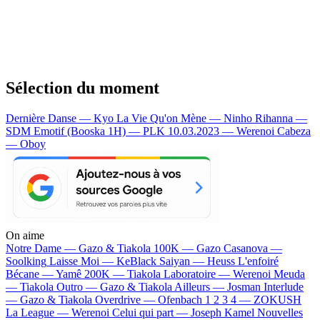
Sélection du moment
Dernière Danse — Kyo
La Vie Qu'on Mène — Ninho
Rihanna —
SDM
Emotif (Booska 1H) — PLK
10.03.2023 — Werenoi
Cabeza
— Oboy
On aime
Notre Dame —
Gazo & Tiakola
100K —
Gazo
Casanova —
Soolking
Laisse Moi —
KeBlack
Saiyan —
Heuss L'enfoiré
Bécane —
Yamê
200K —
Tiakola
Laboratoire —
Werenoi
Meuda
—
Tiakola
Outro —
Gazo & Tiakola
Ailleurs —
Josman
Interlude
—
Gazo & Tiakola
Overdrive —
Ofenbach
1 2 3 4 —
ZOKUSH
La League —
Werenoi
Celui qui part —
Joseph Kamel
Nouvelles