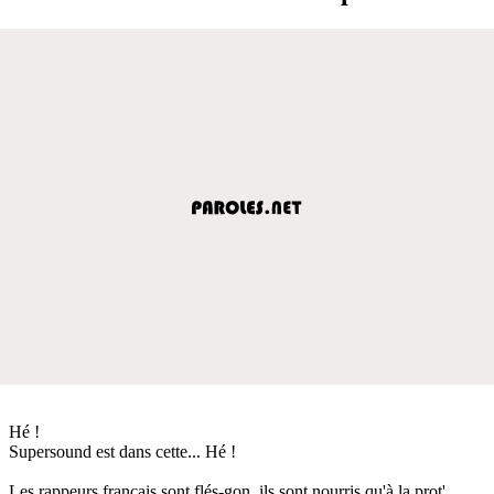
Hé !
Supersound est dans cette... Hé !
Les rappeurs français sont flés-gon, ils sont nourris qu'à la prot'