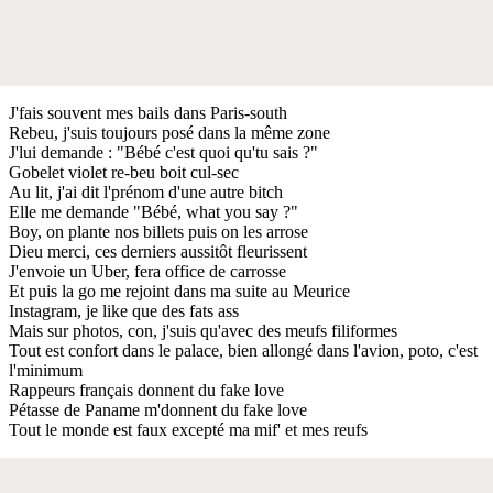
J'fais souvent mes bails dans Paris-south
Rebeu, j'suis toujours posé dans la même zone
J'lui demande : "Bébé c'est quoi qu'tu sais ?"
Gobelet violet re-beu boit cul-sec
Au lit, j'ai dit l'prénom d'une autre bitch
Elle me demande "Bébé, what you say ?"
Boy, on plante nos billets puis on les arrose
Dieu merci, ces derniers aussitôt fleurissent
J'envoie un Uber, fera office de carrosse
Et puis la go me rejoint dans ma suite au Meurice
Instagram, je like que des fats ass
Mais sur photos, con, j'suis qu'avec des meufs filiformes
Tout est confort dans le palace, bien allongé dans l'avion, poto, c'est
l'minimum
Rappeurs français donnent du fake love
Pétasse de Paname m'donnent du fake love
Tout le monde est faux excepté ma mif' et mes reufs