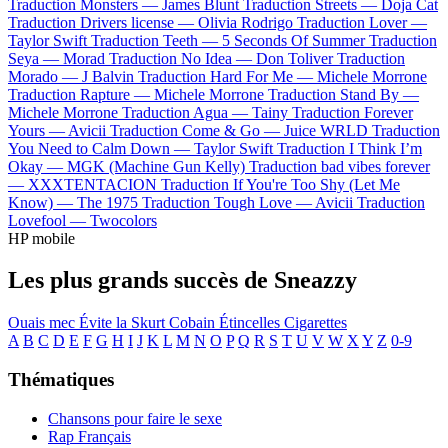
Traduction Monsters —
James Blunt
Traduction Streets —
Doja Cat
Traduction Drivers license —
Olivia Rodrigo
Traduction Lover —
Taylor Swift
Traduction Teeth —
5 Seconds Of Summer
Traduction
Seya —
Morad
Traduction No Idea —
Don Toliver
Traduction
Morado —
J Balvin
Traduction Hard For Me —
Michele Morrone
Traduction Rapture —
Michele Morrone
Traduction Stand By —
Michele Morrone
Traduction Agua —
Tainy
Traduction Forever
Yours —
Avicii
Traduction Come & Go —
Juice WRLD
Traduction
You Need to Calm Down —
Taylor Swift
Traduction I Think I’m
Okay —
MGK (Machine Gun Kelly)
Traduction bad vibes forever
—
XXXTENTACION
Traduction If You're Too Shy (Let Me
Know) —
The 1975
Traduction Tough Love —
Avicii
Traduction
Lovefool —
Twocolors
HP mobile
Les plus grands succès de Sneazzy
Ouais mec
Évite la
Skurt Cobain
Étincelles
Cigarettes
A
B
C
D
E
F
G
H
I
J
K
L
M
N
O
P
Q
R
S
T
U
V
W
X
Y
Z
0-9
Thématiques
Chansons pour faire le sexe
Rap Français