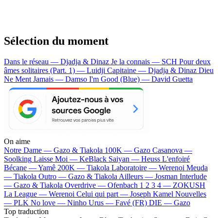
Sélection du moment
Dans le réseau — Djadja & Dinaz
Je la connais — SCH
Pour deux
âmes solitaires (Part. 1) — Luidji
Capitaine — Djadja & Dinaz
Dieu
Ne Ment Jamais — Damso
I'm Good (Blue) — David Guetta
On aime
Notre Dame —
Gazo & Tiakola
100K —
Gazo
Casanova —
Soolking
Laisse Moi —
KeBlack
Saiyan —
Heuss L'enfoiré
Bécane —
Yamê
200K —
Tiakola
Laboratoire —
Werenoi
Meuda
—
Tiakola
Outro —
Gazo & Tiakola
Ailleurs —
Josman
Interlude
—
Gazo & Tiakola
Overdrive —
Ofenbach
1 2 3 4 —
ZOKUSH
La League —
Werenoi
Celui qui part —
Joseph Kamel
Nouvelles
—
PLK
No love —
Ninho
Urus —
Favé (FR)
DIE —
Gazo
Top traduction