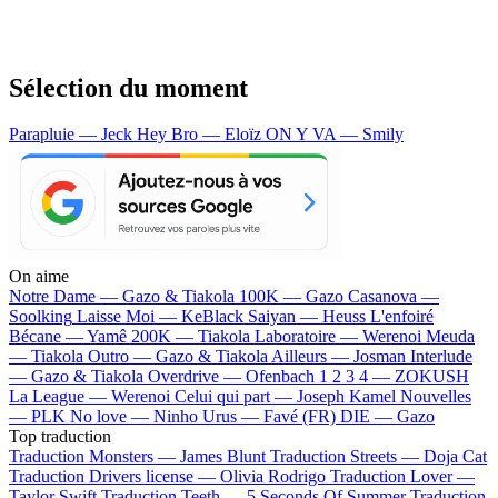
Sélection du moment
Parapluie — Jeck
Hey Bro — Eloïz
ON Y VA — Smily
On aime
Notre Dame —
Gazo & Tiakola
100K —
Gazo
Casanova —
Soolking
Laisse Moi —
KeBlack
Saiyan —
Heuss L'enfoiré
Bécane —
Yamê
200K —
Tiakola
Laboratoire —
Werenoi
Meuda
—
Tiakola
Outro —
Gazo & Tiakola
Ailleurs —
Josman
Interlude
—
Gazo & Tiakola
Overdrive —
Ofenbach
1 2 3 4 —
ZOKUSH
La League —
Werenoi
Celui qui part —
Joseph Kamel
Nouvelles
—
PLK
No love —
Ninho
Urus —
Favé (FR)
DIE —
Gazo
Top traduction
Traduction Monsters —
James Blunt
Traduction Streets —
Doja Cat
Traduction Drivers license —
Olivia Rodrigo
Traduction Lover —
Taylor Swift
Traduction Teeth —
5 Seconds Of Summer
Traduction