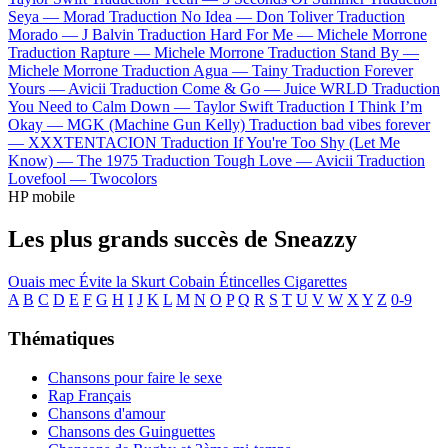
Seya —
Morad
Traduction No Idea —
Don Toliver
Traduction
Morado —
J Balvin
Traduction Hard For Me —
Michele Morrone
Traduction Rapture —
Michele Morrone
Traduction Stand By —
Michele Morrone
Traduction Agua —
Tainy
Traduction Forever
Yours —
Avicii
Traduction Come & Go —
Juice WRLD
Traduction
You Need to Calm Down —
Taylor Swift
Traduction I Think I’m
Okay —
MGK (Machine Gun Kelly)
Traduction bad vibes forever
—
XXXTENTACION
Traduction If You're Too Shy (Let Me
Know) —
The 1975
Traduction Tough Love —
Avicii
Traduction
Lovefool —
Twocolors
HP mobile
Les plus grands succès de Sneazzy
Ouais mec
Évite la
Skurt Cobain
Étincelles
Cigarettes
A
B
C
D
E
F
G
H
I
J
K
L
M
N
O
P
Q
R
S
T
U
V
W
X
Y
Z
0-9
Thématiques
Chansons pour faire le sexe
Rap Français
Chansons d'amour
Chansons des Guinguettes