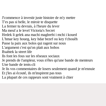
J'commence à investir juste histoire de m'y mettre
T'es pas si belle, le miroir te disquette
La fermer tu devrais, à l'heure du lever
Ma meuf a le level Victoria's Secret
Hedek li gelek ana machi maghrebi i mchi i koued
L'hmar key houeg, key hdar bezef ou key t'chouèh
Passe la paix aux bolos qui ragent sur nous
L'argument c'est qu'on plait aux bobos
Bsahtek la street life
Ils font les fous sur les réseaux sociaux
Je prends de l'ampleur, vous n'êtes qu'une bande de menteurs
Une bande de ients-cli
Je lis vos commentaires de losers seulement quand je m'ennuie
Et j'les ai écouté, ils m'inspirent pas tous
La plupart de ces rappeurs sont vraiment à chier