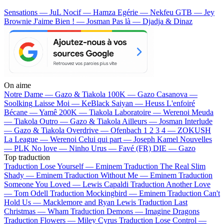
Sensations — JuL
Nocif — Hamza
Egérie — Nekfeu
GTB — Jey
Brownie
J'aime Bien ! — Josman
Pas là — Djadja & Dinaz
On aime
Notre Dame —
Gazo & Tiakola
100K —
Gazo
Casanova —
Soolking
Laisse Moi —
KeBlack
Saiyan —
Heuss L'enfoiré
Bécane —
Yamê
200K —
Tiakola
Laboratoire —
Werenoi
Meuda
—
Tiakola
Outro —
Gazo & Tiakola
Ailleurs —
Josman
Interlude
—
Gazo & Tiakola
Overdrive —
Ofenbach
1 2 3 4 —
ZOKUSH
La League —
Werenoi
Celui qui part —
Joseph Kamel
Nouvelles
—
PLK
No love —
Ninho
Urus —
Favé (FR)
DIE —
Gazo
Top traduction
Traduction Lose Yourself —
Eminem
Traduction The Real Slim
Shady —
Eminem
Traduction Without Me —
Eminem
Traduction
Someone You Loved —
Lewis Capaldi
Traduction Another Love
—
Tom Odell
Traduction Mockingbird —
Eminem
Traduction Can't
Hold Us —
Macklemore and Ryan Lewis
Traduction Last
Christmas —
Wham
Traduction Demons —
Imagine Dragons
Traduction Flowers —
Miley Cyrus
Traduction Lose Control —