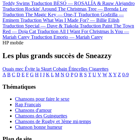
Teddy Swims
Traduction BESO —
ROSALÍA & Rauw Alejandro
Traduction Rockin' Around The Christmas Tree —
Brenda Lee
Traduction The Magic Key —
One-T
Traduction Godzilla —
Eminem
Traduction What Was I Made For? —
Billie Eilish
Traduction Special —
Dave & Tiakola
Traduction Paint The Town
Red —
Doja Cat
Traduction All I Want For Christmas Is You —
Mariah Carey
Traduction Emorio —
Mariah Carey
HP mobile
Les plus grands succès de Sneazzy
Ouais mec
Évite la
Skurt Cobain
Étincelles
Cigarettes
A
B
C
D
E
F
G
H
I
J
K
L
M
N
O
P
Q
R
S
T
U
V
W
X
Y
Z
0-9
Thématiques
Chansons pour faire le sexe
Rap Français
Chansons d'amour
Chansons des Guinguettes
Chansons de Rugby et 3ème mi-temps
Chanson bonne humeur
Plan de site