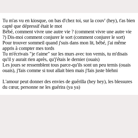
Tu m'as vu en kiosque, on bas d'chez toi, sur la couv' (hey), t'as bien
capté que dépressif était le mot
Bébé, comment vivre une autre vie ? (comment vivre une autre vie
?) Dis-moi comment conjurer le sort (comment conjurer le sort)
Pour trouver sommeil quand j'suis dans mon lit, bébé, j'ai même
appris à compter mes tords
Tu m'écrivais "je t'aime" sur les murs avec ton vernis, tu m'disais
qu'il y aurait rien après, qu'j'étais le dernier (ouais)
Les jours se ressemblent tous parce-qu'ils sont un peu ternis (ouais
ouais), j'fais comme si tout allait bien mais j'fais juste blehni
L'amour peut donner des envies de guérilla (hey hey), les blessures
du cœur, personne ne les guérira (ya ya)