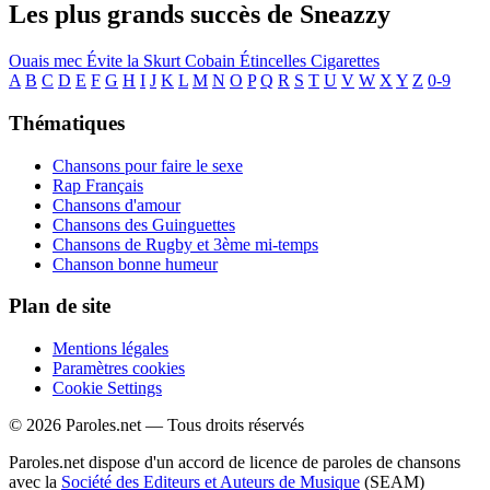
Les plus grands succès de Sneazzy
Ouais mec
Évite la
Skurt Cobain
Étincelles
Cigarettes
A
B
C
D
E
F
G
H
I
J
K
L
M
N
O
P
Q
R
S
T
U
V
W
X
Y
Z
0-9
Thématiques
Chansons pour faire le sexe
Rap Français
Chansons d'amour
Chansons des Guinguettes
Chansons de Rugby et 3ème mi-temps
Chanson bonne humeur
Plan de site
Mentions légales
Paramètres cookies
Cookie Settings
© 2026 Paroles.net — Tous droits réservés
Paroles.net dispose d'un accord de licence de paroles de chansons
avec la
Société des Editeurs et Auteurs de Musique
(SEAM)