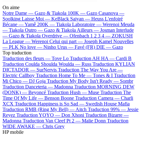
On aime
Notre Dame —
Gazo & Tiakola
100K —
Gazo
Casanova —
Soolking
Laisse Moi —
KeBlack
Saiyan —
Heuss L'enfoiré
Bécane —
Yamê
200K —
Tiakola
Laboratoire —
Werenoi
Meuda
—
Tiakola
Outro —
Gazo & Tiakola
Ailleurs —
Josman
Interlude
—
Gazo & Tiakola
Overdrive —
Ofenbach
1 2 3 4 —
ZOKUSH
La League —
Werenoi
Celui qui part —
Joseph Kamel
Nouvelles
—
PLK
No love —
Ninho
Urus —
Favé (FR)
DIE —
Gazo
Top traduction
Traduction des fleurs —
Tove Lo
Traduction AH HA —
Cardi B
Traduction Coulda Shoulda Woulda —
Russ
Traduction KYLIAN
DICTADOR —
SurNervis
Traduction The Way You Are —
Electric Callboy
Traduction Home To Me —
Tones & I
Traduction
Mi Chico —
DJ Goja
Traduction My Body Isn't Ready —
Sombr
Traduction Danceteria —
Madonna
Traduction MORNING DEW
(DONK) —
Beyoncé
Traduction Hush —
Muse
Traduction The
Time Of My Life —
Benson Boone
Traduction Camera —
Charli
XCX
Traduction Happiness is So Sad —
Swedish House Mafia
Traduction RMB (Ring My Bell) —
Aitch
Traduction 99% —
Jessie
Reyez
Traduction YOYO —
Don Xhoni
Traduction Bizarre —
Madonna
Traduction Van Cleef Pt 2 —
Malie Donn
Traduction
WIDE AWAKE —
Chris Grey
HP mobile