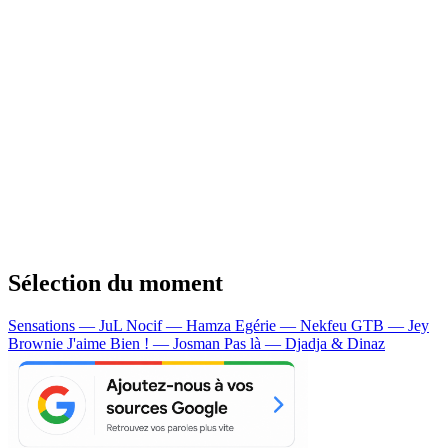
Sélection du moment
Sensations — JuL
Nocif — Hamza
Egérie — Nekfeu
GTB — Jey
Brownie
J'aime Bien ! — Josman
Pas là — Djadja & Dinaz