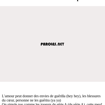
L'amour peut donner des envies de guérilla (hey hey), les blessures
du cœur, personne ne les guérira (ya ya)
On simule pas comme les joueurs de série A (de série A), cette meuf