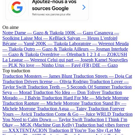
On aime
Notre Dame —
Gazo & Tiakola
100K —
Gazo
Casanova —
Soolking
Laisse Moi —
KeBlack
Saiyan —
Heuss L'enfoiré
Bécane —
Yamê
200K —
Tiakola
Laboratoire —
Werenoi
Meuda
—
Tiakola
Outro —
Gazo & Tiakola
Ailleurs —
Josman
Interlude
—
Gazo & Tiakola
Overdrive —
Ofenbach
1 2 3 4 —
ZOKUSH
La League —
Werenoi
Celui qui part —
Joseph Kamel
Nouvelles
—
PLK
No love —
Ninho
Urus —
Favé (FR)
DIE —
Gazo
Top traduction
Traduction Monsters —
James Blunt
Traduction Streets —
Doja Cat
Traduction Drivers license —
Olivia Rodrigo
Traduction Lover —
Taylor Swift
Traduction Teeth —
5 Seconds Of Summer
Traduction
Seya —
Morad
Traduction No Idea —
Don Toliver
Traduction
Morado —
J Balvin
Traduction Hard For Me —
Michele Morrone
Traduction Rapture —
Michele Morrone
Traduction Stand By —
Michele Morrone
Traduction Agua —
Tainy
Traduction Forever
Yours —
Avicii
Traduction Come & Go —
Juice WRLD
Traduction
You Need to Calm Down —
Taylor Swift
Traduction I Think I’m
Okay —
MGK (Machine Gun Kelly)
Traduction bad vibes forever
—
XXXTENTACION
Traduction If You're Too Shy (Let Me