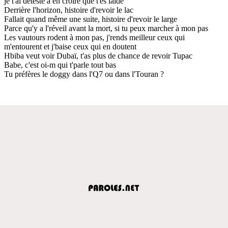
je t'ai détesté à en croire que t'es laide
Derrière l'horizon, histoire d'revoir le lac
Fallait quand même une suite, histoire d'revoir le large
Parce qu'y a l'réveil avant la mort, si tu peux marcher à mon pas
Les vautours rodent à mon pas, j'rends meilleur ceux qui
m'entourent et j'baise ceux qui en doutent
Hbiba veut voir Dubaï, t'as plus de chance de revoir Tupac
Babe, c'est oi-m qui t'parle tout bas
Tu préfères le doggy dans l'Q7 ou dans l'Touran ?