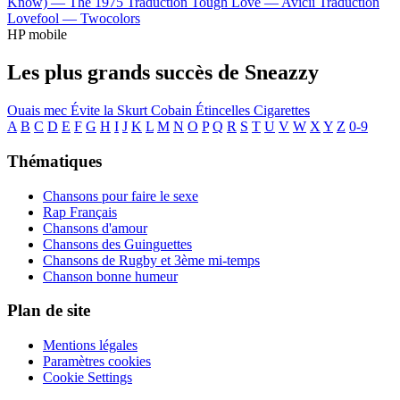
Know) —
The 1975
Traduction Tough Love —
Avicii
Traduction
Lovefool —
Twocolors
HP mobile
Les plus grands succès de Sneazzy
Ouais mec
Évite la
Skurt Cobain
Étincelles
Cigarettes
A
B
C
D
E
F
G
H
I
J
K
L
M
N
O
P
Q
R
S
T
U
V
W
X
Y
Z
0-9
Thématiques
Chansons pour faire le sexe
Rap Français
Chansons d'amour
Chansons des Guinguettes
Chansons de Rugby et 3ème mi-temps
Chanson bonne humeur
Plan de site
Mentions légales
Paramètres cookies
Cookie Settings