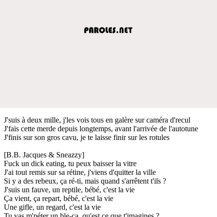
J'suis à deux mille, j'les vois tous en galère sur caméra d'recul
J'fais cette merde depuis longtemps, avant l'arrivée de l'autotune
J'finis sur son gros cavu, je te laisse finir sur les rotules
[B.B. Jacques & Sneazzy]
Fuck un dick eating, tu peux baisser la vitre
J'ai tout remis sur sa rétine, j'viens d'quitter la ville
Si y a des rebeux, ça ré-ti, mais quand s'arrêtent t'ils ?
J'suis un fauve, un reptile, bébé, c'est la vie
Ça vient, ça repart, bébé, c'est la vie
Une gifle, un regard, c'est la vie
Tu vas m'péter un ble-ca, qu'est ce que t'imagines ?