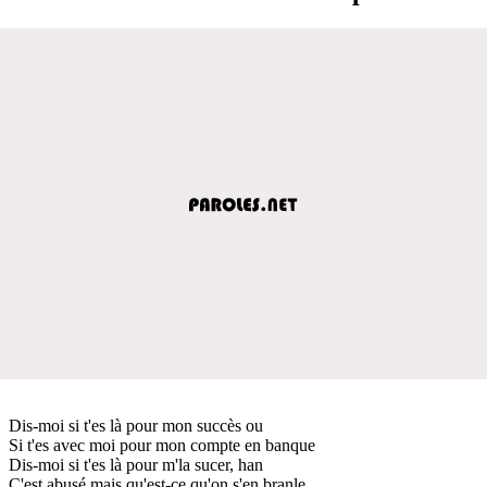
Dis-moi si t'es là pour mon succès ou
Si t'es avec moi pour mon compte en banque
Dis-moi si t'es là pour m'la sucer, han
C'est abusé mais qu'est-ce qu'on s'en branle