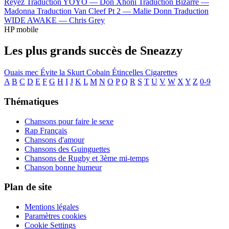
Reyez
Traduction YOYO —
Don Xhoni
Traduction Bizarre —
Madonna
Traduction Van Cleef Pt 2 —
Malie Donn
Traduction
WIDE AWAKE —
Chris Grey
HP mobile
Les plus grands succès de Sneazzy
Ouais mec
Évite la
Skurt Cobain
Étincelles
Cigarettes
A
B
C
D
E
F
G
H
I
J
K
L
M
N
O
P
Q
R
S
T
U
V
W
X
Y
Z
0-9
Thématiques
Chansons pour faire le sexe
Rap Français
Chansons d'amour
Chansons des Guinguettes
Chansons de Rugby et 3ème mi-temps
Chanson bonne humeur
Plan de site
Mentions légales
Paramètres cookies
Cookie Settings