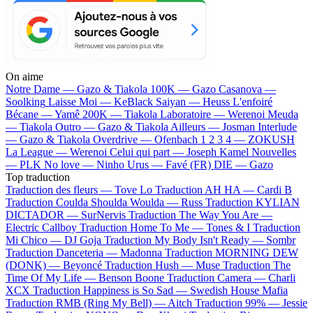
On aime
Notre Dame —
Gazo & Tiakola
100K —
Gazo
Casanova —
Soolking
Laisse Moi —
KeBlack
Saiyan —
Heuss L'enfoiré
Bécane —
Yamê
200K —
Tiakola
Laboratoire —
Werenoi
Meuda
—
Tiakola
Outro —
Gazo & Tiakola
Ailleurs —
Josman
Interlude
—
Gazo & Tiakola
Overdrive —
Ofenbach
1 2 3 4 —
ZOKUSH
La League —
Werenoi
Celui qui part —
Joseph Kamel
Nouvelles
—
PLK
No love —
Ninho
Urus —
Favé (FR)
DIE —
Gazo
Top traduction
Traduction des fleurs —
Tove Lo
Traduction AH HA —
Cardi B
Traduction Coulda Shoulda Woulda —
Russ
Traduction KYLIAN
DICTADOR —
SurNervis
Traduction The Way You Are —
Electric Callboy
Traduction Home To Me —
Tones & I
Traduction
Mi Chico —
DJ Goja
Traduction My Body Isn't Ready —
Sombr
Traduction Danceteria —
Madonna
Traduction MORNING DEW
(DONK) —
Beyoncé
Traduction Hush —
Muse
Traduction The
Time Of My Life —
Benson Boone
Traduction Camera —
Charli
XCX
Traduction Happiness is So Sad —
Swedish House Mafia
Traduction RMB (Ring My Bell) —
Aitch
Traduction 99% —
Jessie