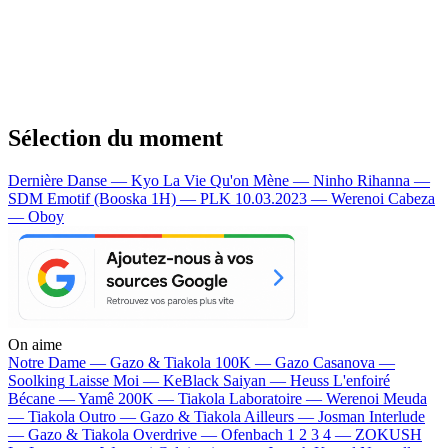
Sélection du moment
Dernière Danse — Kyo
La Vie Qu'on Mène — Ninho
Rihanna —
SDM
Emotif (Booska 1H) — PLK
10.03.2023 — Werenoi
Cabeza
— Oboy
On aime
Notre Dame —
Gazo & Tiakola
100K —
Gazo
Casanova —
Soolking
Laisse Moi —
KeBlack
Saiyan —
Heuss L'enfoiré
Bécane —
Yamê
200K —
Tiakola
Laboratoire —
Werenoi
Meuda
—
Tiakola
Outro —
Gazo & Tiakola
Ailleurs —
Josman
Interlude
—
Gazo & Tiakola
Overdrive —
Ofenbach
1 2 3 4 —
ZOKUSH