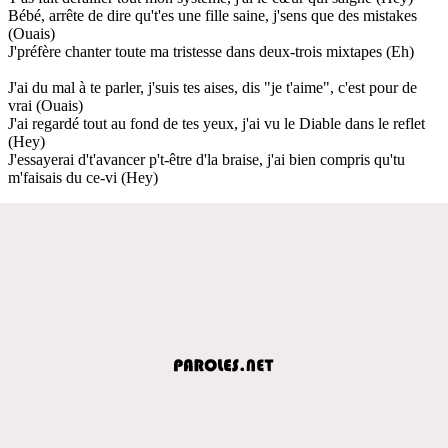
Bébé, arrête de dire qu't'es une fille saine, j'sens que des mistakes
(Ouais)
J'préfère chanter toute ma tristesse dans deux-trois mixtapes (Eh)
J'ai du mal à te parler, j'suis tes aises, dis "je t'aime", c'est pour de
vrai (Ouais)
J'ai regardé tout au fond dе tes yeux, j'ai vu le Diablе dans le reflet
(Hey)
J'essayerai d't'avancer p't-être d'la braise, j'ai bien compris qu'tu
m'faisais du ce-vi (Hey)