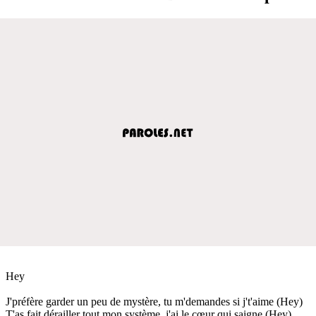
Hey
J'préfère garder un peu de mystère, tu m'demandes si j't'aime (Hey)
T'as fait dérailler tout mon système, j'ai le cœur qui saigne (Hey)