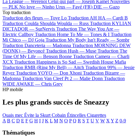
La League —
Werenoi
Celui qui part —
Joseph Kamel
Nouvelles
—
PLK
No love —
Ninho
Urus —
Favé (FR)
DIE —
Gazo
Top traduction
Traduction des fleurs —
Tove Lo
Traduction AH HA —
Cardi B
Traduction Coulda Shoulda Woulda —
Russ
Traduction KYLIAN
DICTADOR —
SurNervis
Traduction The Way You Are —
Electric Callboy
Traduction Home To Me —
Tones & I
Traduction
Mi Chico —
DJ Goja
Traduction My Body Isn't Ready —
Sombr
Traduction Danceteria —
Madonna
Traduction MORNING DEW
(DONK) —
Beyoncé
Traduction Hush —
Muse
Traduction The
Time Of My Life —
Benson Boone
Traduction Camera —
Charli
XCX
Traduction Happiness is So Sad —
Swedish House Mafia
Traduction RMB (Ring My Bell) —
Aitch
Traduction 99% —
Jessie
Reyez
Traduction YOYO —
Don Xhoni
Traduction Bizarre —
Madonna
Traduction Van Cleef Pt 2 —
Malie Donn
Traduction
WIDE AWAKE —
Chris Grey
HP mobile
Les plus grands succès de Sneazzy
Ouais mec
Évite la
Skurt Cobain
Étincelles
Cigarettes
A
B
C
D
E
F
G
H
I
J
K
L
M
N
O
P
Q
R
S
T
U
V
W
X
Y
Z
0-9
Thématiques