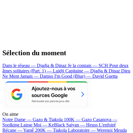
Sélection du moment
Dans le réseau — Djadja & Dinaz
Je la connais — SCH
Pour deux
âmes solitaires (Part. 1) — Luidji
Capitaine — Djadja & Dinaz
Dieu
Ne Ment Jamais — Damso
I'm Good (Blue) — David Guetta
On aime
Notre Dame —
Gazo & Tiakola
100K —
Gazo
Casanova —
Soolking
Laisse Moi —
KeBlack
Saiyan —
Heuss L'enfoiré
Bécane —
Yamê
200K —
Tiakola
Laboratoire —
Werenoi
Meuda