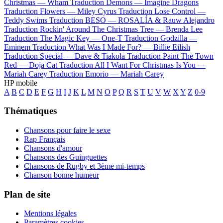
Christmas —
Wham
Traduction Demons —
Imagine Dragons
Traduction Flowers —
Miley Cyrus
Traduction Lose Control —
Teddy Swims
Traduction BESO —
ROSALÍA & Rauw Alejandro
Traduction Rockin' Around The Christmas Tree —
Brenda Lee
Traduction The Magic Key —
One-T
Traduction Godzilla —
Eminem
Traduction What Was I Made For? —
Billie Eilish
Traduction Special —
Dave & Tiakola
Traduction Paint The Town
Red —
Doja Cat
Traduction All I Want For Christmas Is You —
Mariah Carey
Traduction Emorio —
Mariah Carey
HP mobile
A
B
C
D
E
F
G
H
I
J
K
L
M
N
O
P
Q
R
S
T
U
V
W
X
Y
Z
0-9
Thématiques
Chansons pour faire le sexe
Rap Français
Chansons d'amour
Chansons des Guinguettes
Chansons de Rugby et 3ème mi-temps
Chanson bonne humeur
Plan de site
Mentions légales
Paramètres cookies