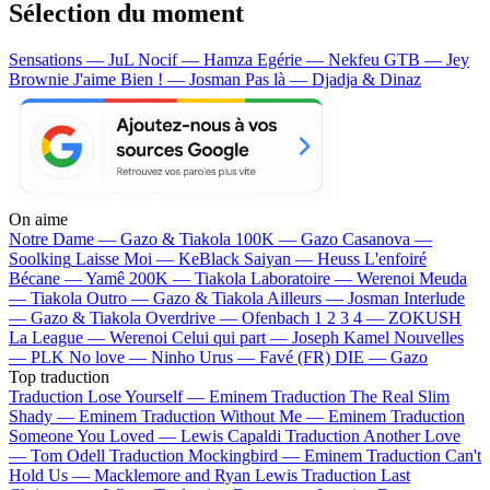
Sélection du moment
Sensations — JuL
Nocif — Hamza
Egérie — Nekfeu
GTB — Jey
Brownie
J'aime Bien ! — Josman
Pas là — Djadja & Dinaz
On aime
Notre Dame —
Gazo & Tiakola
100K —
Gazo
Casanova —
Soolking
Laisse Moi —
KeBlack
Saiyan —
Heuss L'enfoiré
Bécane —
Yamê
200K —
Tiakola
Laboratoire —
Werenoi
Meuda
—
Tiakola
Outro —
Gazo & Tiakola
Ailleurs —
Josman
Interlude
—
Gazo & Tiakola
Overdrive —
Ofenbach
1 2 3 4 —
ZOKUSH
La League —
Werenoi
Celui qui part —
Joseph Kamel
Nouvelles
—
PLK
No love —
Ninho
Urus —
Favé (FR)
DIE —
Gazo
Top traduction
Traduction Lose Yourself —
Eminem
Traduction The Real Slim
Shady —
Eminem
Traduction Without Me —
Eminem
Traduction
Someone You Loved —
Lewis Capaldi
Traduction Another Love
—
Tom Odell
Traduction Mockingbird —
Eminem
Traduction Can't
Hold Us —
Macklemore and Ryan Lewis
Traduction Last