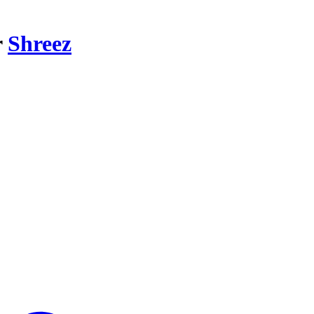
r
Shreez