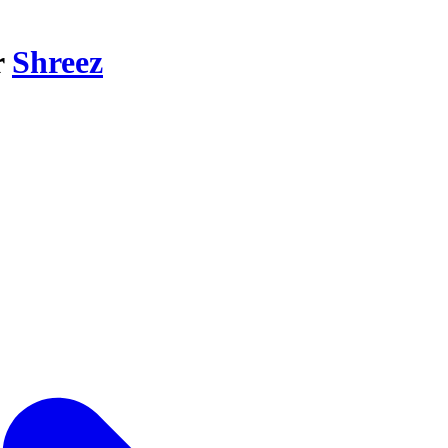
r
Shreez