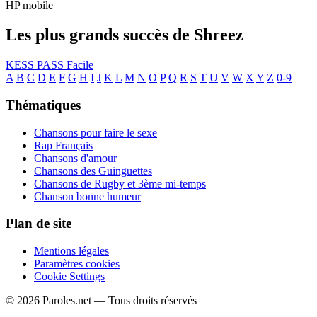
HP mobile
Les plus grands succès de Shreez
KESS PASS
Facile
A
B
C
D
E
F
G
H
I
J
K
L
M
N
O
P
Q
R
S
T
U
V
W
X
Y
Z
0-9
Thématiques
Chansons pour faire le sexe
Rap Français
Chansons d'amour
Chansons des Guinguettes
Chansons de Rugby et 3ème mi-temps
Chanson bonne humeur
Plan de site
Mentions légales
Paramètres cookies
Cookie Settings
© 2026 Paroles.net — Tous droits réservés