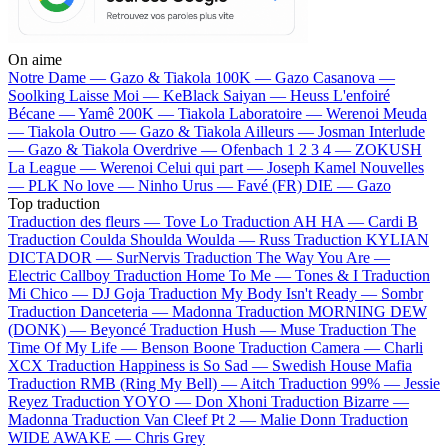
On aime
Notre Dame —
Gazo & Tiakola
100K —
Gazo
Casanova —
Soolking
Laisse Moi —
KeBlack
Saiyan —
Heuss L'enfoiré
Bécane —
Yamê
200K —
Tiakola
Laboratoire —
Werenoi
Meuda
—
Tiakola
Outro —
Gazo & Tiakola
Ailleurs —
Josman
Interlude
—
Gazo & Tiakola
Overdrive —
Ofenbach
1 2 3 4 —
ZOKUSH
La League —
Werenoi
Celui qui part —
Joseph Kamel
Nouvelles
—
PLK
No love —
Ninho
Urus —
Favé (FR)
DIE —
Gazo
Top traduction
Traduction des fleurs —
Tove Lo
Traduction AH HA —
Cardi B
Traduction Coulda Shoulda Woulda —
Russ
Traduction KYLIAN
DICTADOR —
SurNervis
Traduction The Way You Are —
Electric Callboy
Traduction Home To Me —
Tones & I
Traduction
Mi Chico —
DJ Goja
Traduction My Body Isn't Ready —
Sombr
Traduction Danceteria —
Madonna
Traduction MORNING DEW
(DONK) —
Beyoncé
Traduction Hush —
Muse
Traduction The
Time Of My Life —
Benson Boone
Traduction Camera —
Charli
XCX
Traduction Happiness is So Sad —
Swedish House Mafia
Traduction RMB (Ring My Bell) —
Aitch
Traduction 99% —
Jessie
Reyez
Traduction YOYO —
Don Xhoni
Traduction Bizarre —
Madonna
Traduction Van Cleef Pt 2 —
Malie Donn
Traduction
WIDE AWAKE —
Chris Grey