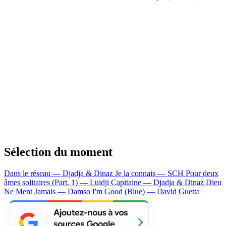
Sélection du moment
Dans le réseau — Djadja & Dinaz
Je la connais — SCH
Pour deux
âmes solitaires (Part. 1) — Luidji
Capitaine — Djadja & Dinaz
Dieu
Ne Ment Jamais — Damso
I'm Good (Blue) — David Guetta