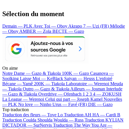
Sélection du moment
Demain — PLK
Avec Toi — Oboy
Akrapo 7 — Uzi (FR)
Mélodie
— Oboy
AMBER — Zola
BECTE — Gazo
On aime
Notre Dame —
Gazo & Tiakola
100K —
Gazo
Casanova —
Soolking
Laisse Moi —
KeBlack
Saiyan —
Heuss L'enfoiré
Bécane —
Yamê
200K —
Tiakola
Laboratoire —
Werenoi
Meuda
—
Tiakola
Outro —
Gazo & Tiakola
Ailleurs —
Josman
Interlude
—
Gazo & Tiakola
Overdrive —
Ofenbach
1 2 3 4 —
ZOKUSH
La League —
Werenoi
Celui qui part —
Joseph Kamel
Nouvelles
—
PLK
No love —
Ninho
Urus —
Favé (FR)
DIE —
Gazo
Top traduction
Traduction des fleurs —
Tove Lo
Traduction AH HA —
Cardi B
Traduction Coulda Shoulda Woulda —
Russ
Traduction KYLIAN
DICTADOR —
SurNervis
Traduction The Way You Are —