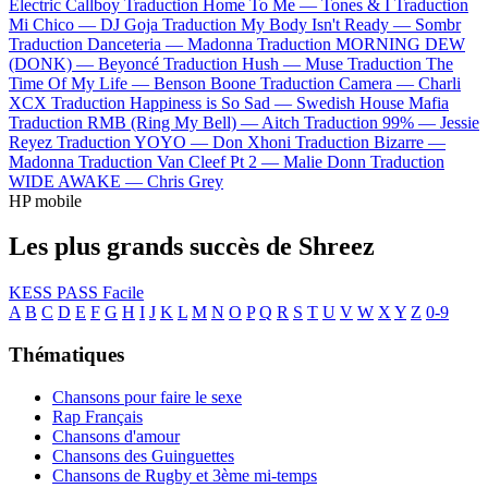
Electric Callboy
Traduction Home To Me —
Tones & I
Traduction
Mi Chico —
DJ Goja
Traduction My Body Isn't Ready —
Sombr
Traduction Danceteria —
Madonna
Traduction MORNING DEW
(DONK) —
Beyoncé
Traduction Hush —
Muse
Traduction The
Time Of My Life —
Benson Boone
Traduction Camera —
Charli
XCX
Traduction Happiness is So Sad —
Swedish House Mafia
Traduction RMB (Ring My Bell) —
Aitch
Traduction 99% —
Jessie
Reyez
Traduction YOYO —
Don Xhoni
Traduction Bizarre —
Madonna
Traduction Van Cleef Pt 2 —
Malie Donn
Traduction
WIDE AWAKE —
Chris Grey
HP mobile
Les plus grands succès de Shreez
KESS PASS
Facile
A
B
C
D
E
F
G
H
I
J
K
L
M
N
O
P
Q
R
S
T
U
V
W
X
Y
Z
0-9
Thématiques
Chansons pour faire le sexe
Rap Français
Chansons d'amour
Chansons des Guinguettes
Chansons de Rugby et 3ème mi-temps