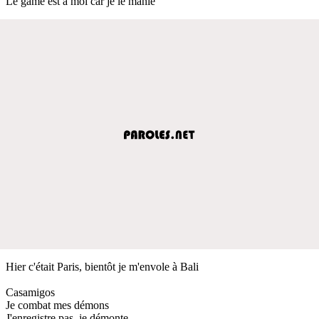
Le game est à moi car je le manie
Hier c'était Paris, bientôt je m'envole à Bali
Casamigos
Je combat mes démons
J'enregistre pas, je démonte