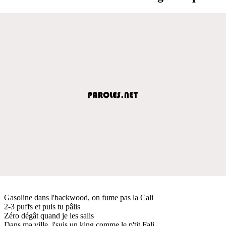
Gasoline dans l'backwood, on fume pas la Cali
2-3 puffs et puis tu pâlis
Zéro dégât quand je les salis
Dans ma ville, j'suis un king comme le p'tit Fali