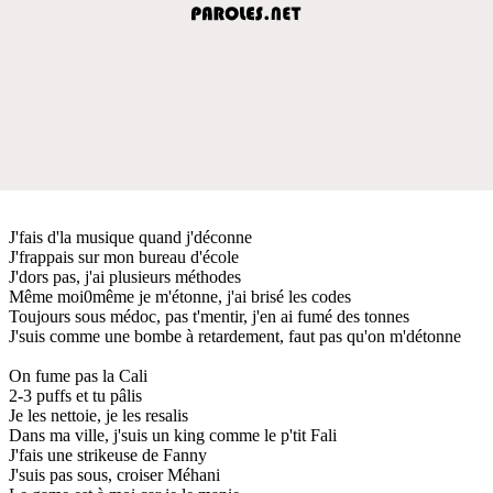
J'fais d'la musique quand j'déconne
J'frappais sur mon bureau d'école
J'dors pas, j'ai plusieurs méthodes
Même moi0même je m'étonne, j'ai brisé les codes
Toujours sous médoc, pas t'mentir, j'en ai fumé des tonnes
J'suis comme une bombe à retardement, faut pas qu'on m'détonne
On fume pas la Cali
2-3 puffs et tu pâlis
Je les nettoie, je les resalis
Dans ma ville, j'suis un king comme le p'tit Fali
J'fais une strikeuse de Fanny
J'suis pas sous, croiser Méhani