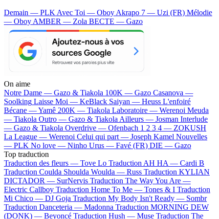
Demain — PLK
Avec Toi — Oboy
Akrapo 7 — Uzi (FR)
Mélodie
— Oboy
AMBER — Zola
BECTE — Gazo
On aime
Notre Dame —
Gazo & Tiakola
100K —
Gazo
Casanova —
Soolking
Laisse Moi —
KeBlack
Saiyan —
Heuss L'enfoiré
Bécane —
Yamê
200K —
Tiakola
Laboratoire —
Werenoi
Meuda
—
Tiakola
Outro —
Gazo & Tiakola
Ailleurs —
Josman
Interlude
—
Gazo & Tiakola
Overdrive —
Ofenbach
1 2 3 4 —
ZOKUSH
La League —
Werenoi
Celui qui part —
Joseph Kamel
Nouvelles
—
PLK
No love —
Ninho
Urus —
Favé (FR)
DIE —
Gazo
Top traduction
Traduction des fleurs —
Tove Lo
Traduction AH HA —
Cardi B
Traduction Coulda Shoulda Woulda —
Russ
Traduction KYLIAN
DICTADOR —
SurNervis
Traduction The Way You Are —
Electric Callboy
Traduction Home To Me —
Tones & I
Traduction
Mi Chico —
DJ Goja
Traduction My Body Isn't Ready —
Sombr
Traduction Danceteria —
Madonna
Traduction MORNING DEW
(DONK) —
Beyoncé
Traduction Hush —
Muse
Traduction The