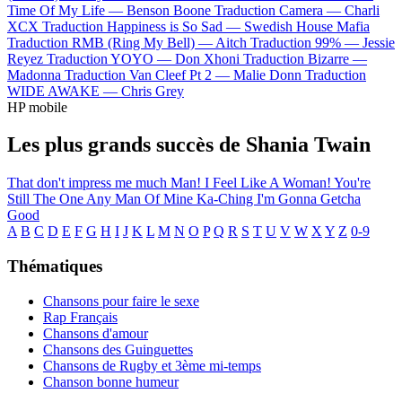
Time Of My Life —
Benson Boone
Traduction Camera —
Charli
XCX
Traduction Happiness is So Sad —
Swedish House Mafia
Traduction RMB (Ring My Bell) —
Aitch
Traduction 99% —
Jessie
Reyez
Traduction YOYO —
Don Xhoni
Traduction Bizarre —
Madonna
Traduction Van Cleef Pt 2 —
Malie Donn
Traduction
WIDE AWAKE —
Chris Grey
HP mobile
Les plus grands succès de Shania Twain
That don't impress me much
Man! I Feel Like A Woman!
You're
Still The One
Any Man Of Mine
Ka-Ching
I'm Gonna Getcha
Good
A
B
C
D
E
F
G
H
I
J
K
L
M
N
O
P
Q
R
S
T
U
V
W
X
Y
Z
0-9
Thématiques
Chansons pour faire le sexe
Rap Français
Chansons d'amour
Chansons des Guinguettes
Chansons de Rugby et 3ème mi-temps
Chanson bonne humeur