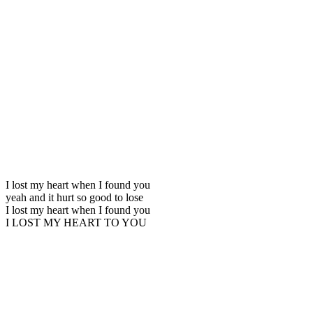
I lost my heart when I found you
yeah and it hurt so good to lose
I lost my heart when I found you
I LOST MY HEART TO YOU