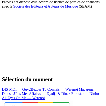
Paroles.net dispose d'un accord de licence de paroles de chansons
avec la
Société des Editeurs et Auteurs de Musique
(SEAM)
Sélection du moment
DIS-MOI — Guy2Bezbar
Tu Connais — Werenoi
Macarena —
Damso
J'fais Mes Affaires — Djadja & Dinaz
Eurostar — Ninho
All Eyes On Me — Werenoi