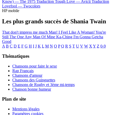
Know) —
The 1975
Traduction Tough Love —
Avicii
Traduction
Lovefool —
Twocolors
HP mobile
Les plus grands succès de Shania Twain
That don't impress me much
Man! I Feel Like A Woman!
You're
Still The One
Any Man Of Mine
Ka-Ching
I'm Gonna Getcha
Good
A
B
C
D
E
F
G
H
I
J
K
L
M
N
O
P
Q
R
S
T
U
V
W
X
Y
Z
0-9
Thématiques
Chansons pour faire le sexe
Rap Français
Chansons d'amour
Chansons des Guinguettes
Chansons de Rugby et 3ème mi-temps
Chanson bonne humeur
Plan de site
Mentions légales
Paramètres cookies