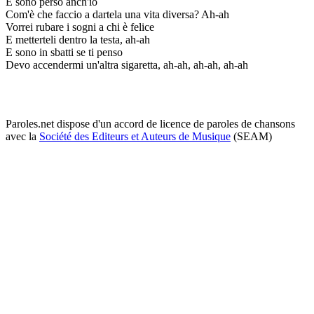
E sono perso anch'io
Com'è che faccio a dartela una vita diversa? Ah-ah
Vorrei rubare i sogni a chi è felice
E metterteli dentro la testa, ah-ah
E sono in sbatti se ti penso
Devo accendermi un'altra sigaretta, ah-ah, ah-ah, ah-ah
Paroles.net dispose d'un accord de licence de paroles de chansons
avec la
Société des Editeurs et Auteurs de Musique
(SEAM)