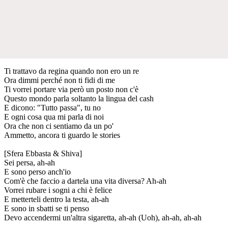
Ti trattavo da regina quando non ero un re
Ora dimmi perché non ti fidi di me
Ti vorrei portare via però un posto non c'è
Questo mondo parla soltanto la lingua del cash
E dicono: "Tutto passa", tu no
E ogni cosa qua mi parla di noi
Ora che non ci sentiamo da un po'
Ammetto, ancora ti guardo le stories
[Sfera Ebbasta & Shiva]
Sei persa, ah-ah
E sono perso anch'io
Com'è che faccio a dartela una vita diversa? Ah-ah
Vorrei rubare i sogni a chi è felice
E metterteli dentro la testa, ah-ah
E sono in sbatti se ti penso
Devo accendermi un'altra sigaretta, ah-ah (Uoh), ah-ah, ah-ah