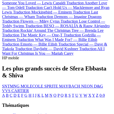
Someone You Loved —
Lewis Capaldi
Traduction Another Love
—
Tom Odell
Traduction Can't Hold Us —
Macklemore and Ryan
Lewis
Traduction Mockingbird —
Eminem
Traduction Last
Christmas —
Wham
Traduction Demons —
Imagine Dragons
Traduction Flowers —
Miley Cyrus
Traduction Lose Control —
Teddy Swims
Traduction BESO —
ROSALÍA & Rauw Alejandro
Traduction Rockin' Around The Christmas Tree —
Brenda Lee
Traduction The Magic Key —
One-T
Traduction Godzilla —
Eminem
Traduction What Was I Made For? —
Billie Eilish
Traduction Emorio —
Billie Eilish
Traduction Special —
Dave &
Tiakola
Traduction Daylight —
David Kushner
Traduction All I
Want For Christmas Is You —
Mariah Carey
HP mobile
Les plus grands succès de Sfera Ebbasta
& Shiva
SNTMNG
MOLECOLE SPRITE
MAYBACH
NEON
D&G
VVS CARTIER
A
B
C
D
E
F
G
H
I
J
K
L
M
N
O
P
Q
R
S
T
U
V
W
X
Y
Z
0-9
Thématiques