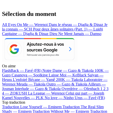
Sélection du moment
All Eyes On Me — Werenoi
Dans le réseau — Djadja & Dinaz
Je
la connais — SCH
Pour deux âmes solitaires (Part. 1) — Luidji
Capitaine — Djadja & Dinaz
Dieu Ne Ment Jamais — Damso
On aime
FlashBack —
Favé (FR)
Notre Dame —
Gazo & Tiakola
100K —
Gazo
Casanova —
Soolking
Laisse Moi —
KeBlack
Saiyan —
Heuss L'enfoiré
Bécane —
Yamê
200K —
Tiakola
Laboratoire —
Werenoi
Meuda —
Tiakola
Outro —
Gazo & Tiakola
Ailleurs —
Josman
Interlude —
Gazo & Tiakola
Overdrive —
Ofenbach
1 2 3
4 —
ZOKUSH
La League —
Werenoi
Celui qui part —
Joseph
Kamel
Nouvelles —
PLK
No love —
Ninho
Urus —
Favé (FR)
Top traduction
Traduction Lose Yourself —
Eminem
Traduction The Real Slim
Shady —
Eminem
Traduction Without Me —
Eminem
Traduction