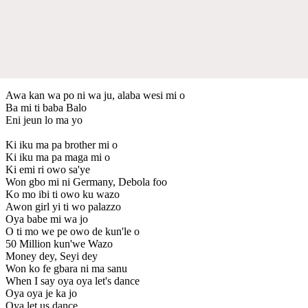
Awa kan wa po ni wa ju, alaba wesi mi o
Ba mi ti baba Balo
Eni jeun lo ma yo
Ki iku ma pa brother mi o
Ki iku ma pa maga mi o
Ki emi ri owo sa'ye
Won gbo mi ni Germany, Debola foo
Ko mo ibi ti owo ku wazo
Awon girl yi ti wo palazzo
Oya babe mi wa jo
O ti mo we pe owo de kun'le o
50 Million kun'we Wazo
Money dey, Seyi dey
Won ko fe gbara ni ma sanu
When I say oya oya let's dance
Oya oya je ka jo
Oya let us dance