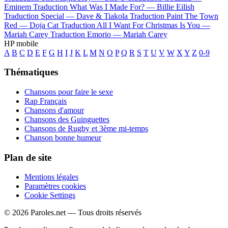
Eminem
Traduction What Was I Made For? —
Billie Eilish
Traduction Special —
Dave & Tiakola
Traduction Paint The Town
Red —
Doja Cat
Traduction All I Want For Christmas Is You —
Mariah Carey
Traduction Emorio —
Mariah Carey
HP mobile
A
B
C
D
E
F
G
H
I
J
K
L
M
N
O
P
Q
R
S
T
U
V
W
X
Y
Z
0-9
Thématiques
Chansons pour faire le sexe
Rap Français
Chansons d'amour
Chansons des Guinguettes
Chansons de Rugby et 3ème mi-temps
Chanson bonne humeur
Plan de site
Mentions légales
Paramètres cookies
Cookie Settings
© 2026 Paroles.net — Tous droits réservés