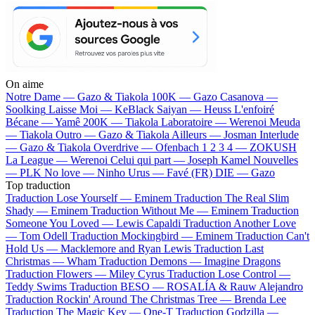
On aime
Notre Dame —
Gazo & Tiakola
100K —
Gazo
Casanova —
Soolking
Laisse Moi —
KeBlack
Saiyan —
Heuss L'enfoiré
Bécane —
Yamê
200K —
Tiakola
Laboratoire —
Werenoi
Meuda
—
Tiakola
Outro —
Gazo & Tiakola
Ailleurs —
Josman
Interlude
—
Gazo & Tiakola
Overdrive —
Ofenbach
1 2 3 4 —
ZOKUSH
La League —
Werenoi
Celui qui part —
Joseph Kamel
Nouvelles
—
PLK
No love —
Ninho
Urus —
Favé (FR)
DIE —
Gazo
Top traduction
Traduction Lose Yourself —
Eminem
Traduction The Real Slim
Shady —
Eminem
Traduction Without Me —
Eminem
Traduction
Someone You Loved —
Lewis Capaldi
Traduction Another Love
—
Tom Odell
Traduction Mockingbird —
Eminem
Traduction Can't
Hold Us —
Macklemore and Ryan Lewis
Traduction Last
Christmas —
Wham
Traduction Demons —
Imagine Dragons
Traduction Flowers —
Miley Cyrus
Traduction Lose Control —
Teddy Swims
Traduction BESO —
ROSALÍA & Rauw Alejandro
Traduction Rockin' Around The Christmas Tree —
Brenda Lee
Traduction The Magic Key —
One-T
Traduction Godzilla —