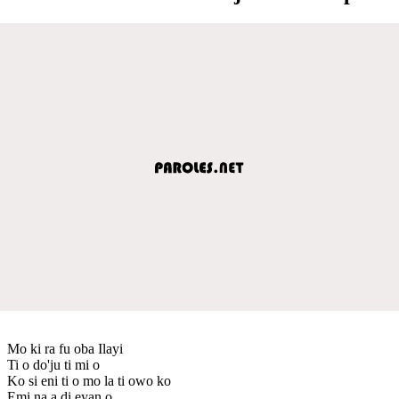
Mo ki ra fu oba Ilayi
Ti o do'ju ti mi o
Ko si eni ti o mo la ti owo ko
Emi na a di eyan o