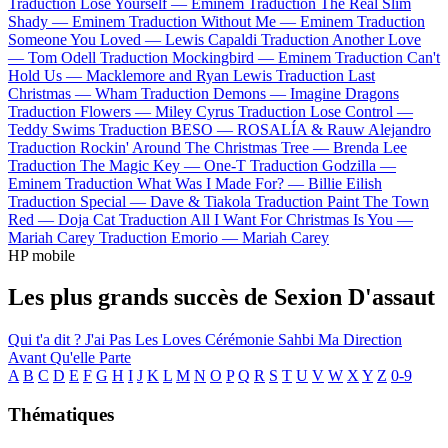
Traduction Lose Yourself —
Eminem
Traduction The Real Slim
Shady —
Eminem
Traduction Without Me —
Eminem
Traduction
Someone You Loved —
Lewis Capaldi
Traduction Another Love
—
Tom Odell
Traduction Mockingbird —
Eminem
Traduction Can't
Hold Us —
Macklemore and Ryan Lewis
Traduction Last
Christmas —
Wham
Traduction Demons —
Imagine Dragons
Traduction Flowers —
Miley Cyrus
Traduction Lose Control —
Teddy Swims
Traduction BESO —
ROSALÍA & Rauw Alejandro
Traduction Rockin' Around The Christmas Tree —
Brenda Lee
Traduction The Magic Key —
One-T
Traduction Godzilla —
Eminem
Traduction What Was I Made For? —
Billie Eilish
Traduction Special —
Dave & Tiakola
Traduction Paint The Town
Red —
Doja Cat
Traduction All I Want For Christmas Is You —
Mariah Carey
Traduction Emorio —
Mariah Carey
HP mobile
Les plus grands succès de Sexion D'assaut
Qui t'a dit ?
J'ai Pas Les Loves
Cérémonie
Sahbi
Ma Direction
Avant Qu'elle Parte
A
B
C
D
E
F
G
H
I
J
K
L
M
N
O
P
Q
R
S
T
U
V
W
X
Y
Z
0-9
Thématiques