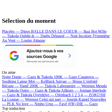
Sélection du moment
Placebo — Dinos
BALLE DANS LE COEUR — Ikaz Boi
M3lo
— Tiakola
Oublie-le — Dadju
Dépassé — Nuit Incolore
J't'emmène
Au Vent — Louise Attaque
On aime
Notre Dame —
Gazo & Tiakola
100K —
Gazo
Casanova —
Soolking
Laisse Moi —
KeBlack
Saiyan —
Heuss L'enfoiré
Bécane —
Yamê
200K —
Tiakola
Laboratoire —
Werenoi
Meuda
—
Tiakola
Outro —
Gazo & Tiakola
Ailleurs —
Josman
Interlude
—
Gazo & Tiakola
Overdrive —
Ofenbach
1 2 3 4 —
ZOKUSH
La League —
Werenoi
Celui qui part —
Joseph Kamel
Nouvelles
—
PLK
No love —
Ninho
Urus —
Favé (FR)
DIE —
Gazo
Top traduction