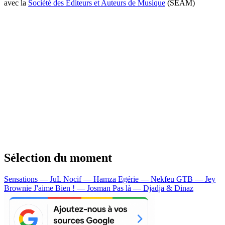
avec la
Société des Editeurs et Auteurs de Musique
(SEAM)
Sélection du moment
Sensations — JuL
Nocif — Hamza
Egérie — Nekfeu
GTB — Jey
Brownie
J'aime Bien ! — Josman
Pas là — Djadja & Dinaz