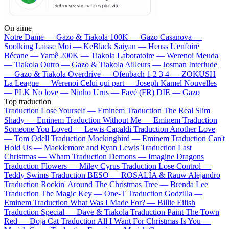
On aime
Notre Dame —
Gazo & Tiakola
100K —
Gazo
Casanova —
Soolking
Laisse Moi —
KeBlack
Saiyan —
Heuss L'enfoiré
Bécane —
Yamê
200K —
Tiakola
Laboratoire —
Werenoi
Meuda
—
Tiakola
Outro —
Gazo & Tiakola
Ailleurs —
Josman
Interlude
—
Gazo & Tiakola
Overdrive —
Ofenbach
1 2 3 4 —
ZOKUSH
La League —
Werenoi
Celui qui part —
Joseph Kamel
Nouvelles
—
PLK
No love —
Ninho
Urus —
Favé (FR)
DIE —
Gazo
Top traduction
Traduction Lose Yourself —
Eminem
Traduction The Real Slim
Shady —
Eminem
Traduction Without Me —
Eminem
Traduction
Someone You Loved —
Lewis Capaldi
Traduction Another Love
—
Tom Odell
Traduction Mockingbird —
Eminem
Traduction Can't
Hold Us —
Macklemore and Ryan Lewis
Traduction Last
Christmas —
Wham
Traduction Demons —
Imagine Dragons
Traduction Flowers —
Miley Cyrus
Traduction Lose Control —
Teddy Swims
Traduction BESO —
ROSALÍA & Rauw Alejandro
Traduction Rockin' Around The Christmas Tree —
Brenda Lee
Traduction The Magic Key —
One-T
Traduction Godzilla —
Eminem
Traduction What Was I Made For? —
Billie Eilish
Traduction Special —
Dave & Tiakola
Traduction Paint The Town
Red —
Doja Cat
Traduction All I Want For Christmas Is You —