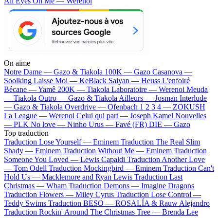
All Eyes On Me — Werenoi
On aime
Notre Dame —
Gazo & Tiakola
100K —
Gazo
Casanova —
Soolking
Laisse Moi —
KeBlack
Saiyan —
Heuss L'enfoiré
Bécane —
Yamê
200K —
Tiakola
Laboratoire —
Werenoi
Meuda
—
Tiakola
Outro —
Gazo & Tiakola
Ailleurs —
Josman
Interlude
—
Gazo & Tiakola
Overdrive —
Ofenbach
1 2 3 4 —
ZOKUSH
La League —
Werenoi
Celui qui part —
Joseph Kamel
Nouvelles
—
PLK
No love —
Ninho
Urus —
Favé (FR)
DIE —
Gazo
Top traduction
Traduction Lose Yourself —
Eminem
Traduction The Real Slim
Shady —
Eminem
Traduction Without Me —
Eminem
Traduction
Someone You Loved —
Lewis Capaldi
Traduction Another Love
—
Tom Odell
Traduction Mockingbird —
Eminem
Traduction Can't
Hold Us —
Macklemore and Ryan Lewis
Traduction Last
Christmas —
Wham
Traduction Demons —
Imagine Dragons
Traduction Flowers —
Miley Cyrus
Traduction Lose Control —
Teddy Swims
Traduction BESO —
ROSALÍA & Rauw Alejandro
Traduction Rockin' Around The Christmas Tree —
Brenda Lee