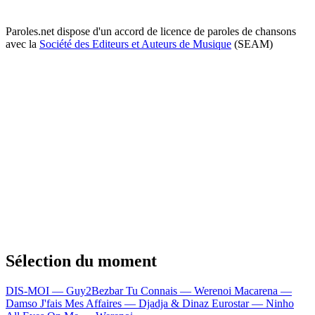
Paroles.net dispose d'un accord de licence de paroles de chansons
avec la
Société des Editeurs et Auteurs de Musique
(SEAM)
Sélection du moment
DIS-MOI — Guy2Bezbar
Tu Connais — Werenoi
Macarena —
Damso
J'fais Mes Affaires — Djadja & Dinaz
Eurostar — Ninho