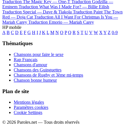
Traduction The Magic Key —
One-T
Traduction Godzilla —
Eminem
Traduction What Was I Made For? —
Billie Eilish
Traduction Special —
Dave & Tiakola
Traduction Paint The Town
Red —
Doja Cat
Traduction All I Want For Christmas Is You —
Mariah Carey
Traduction Emorio —
Mariah Carey
HP mobile
A
B
C
D
E
F
G
H
I
J
K
L
M
N
O
P
Q
R
S
T
U
V
W
X
Y
Z
0-9
Thématiques
Chansons pour faire le sexe
Rap Français
Chansons d'amour
Chansons des Guinguettes
Chansons de Rugby et 3ème mi-temps
Chanson bonne humeur
Plan de site
Mentions légales
Paramètres cookies
Cookie Settings
© 2026 Paroles.net — Tous droits réservés