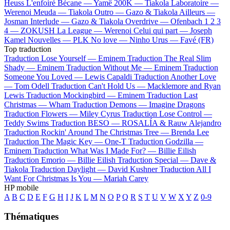
Heuss L'enfoiré
Bécane —
Yamê
200K —
Tiakola
Laboratoire —
Werenoi
Meuda —
Tiakola
Outro —
Gazo & Tiakola
Ailleurs —
Josman
Interlude —
Gazo & Tiakola
Overdrive —
Ofenbach
1 2 3
4 —
ZOKUSH
La League —
Werenoi
Celui qui part —
Joseph
Kamel
Nouvelles —
PLK
No love —
Ninho
Urus —
Favé (FR)
Top traduction
Traduction Lose Yourself —
Eminem
Traduction The Real Slim
Shady —
Eminem
Traduction Without Me —
Eminem
Traduction
Someone You Loved —
Lewis Capaldi
Traduction Another Love
—
Tom Odell
Traduction Can't Hold Us —
Macklemore and Ryan
Lewis
Traduction Mockingbird —
Eminem
Traduction Last
Christmas —
Wham
Traduction Demons —
Imagine Dragons
Traduction Flowers —
Miley Cyrus
Traduction Lose Control —
Teddy Swims
Traduction BESO —
ROSALÍA & Rauw Alejandro
Traduction Rockin' Around The Christmas Tree —
Brenda Lee
Traduction The Magic Key —
One-T
Traduction Godzilla —
Eminem
Traduction What Was I Made For? —
Billie Eilish
Traduction Emorio —
Billie Eilish
Traduction Special —
Dave &
Tiakola
Traduction Daylight —
David Kushner
Traduction All I
Want For Christmas Is You —
Mariah Carey
HP mobile
A
B
C
D
E
F
G
H
I
J
K
L
M
N
O
P
Q
R
S
T
U
V
W
X
Y
Z
0-9
Thématiques