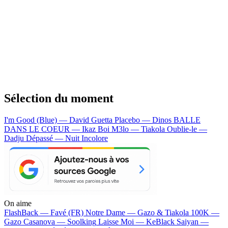
Sélection du moment
I'm Good (Blue) — David Guetta
Placebo — Dinos
BALLE
DANS LE COEUR — Ikaz Boi
M3lo — Tiakola
Oublie-le —
Dadju
Dépassé — Nuit Incolore
On aime
FlashBack —
Favé (FR)
Notre Dame —
Gazo & Tiakola
100K —
Gazo
Casanova —
Soolking
Laisse Moi —
KeBlack
Saiyan —