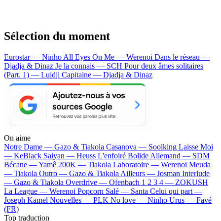
Sélection du moment
Eurostar — Ninho
All Eyes On Me — Werenoi
Dans le réseau —
Djadja & Dinaz
Je la connais — SCH
Pour deux âmes solitaires
(Part. 1) — Luidji
Capitaine — Djadja & Dinaz
On aime
Notre Dame —
Gazo & Tiakola
Casanova —
Soolking
Laisse Moi
—
KeBlack
Saiyan —
Heuss L'enfoiré
Bolide Allemand —
SDM
Bécane —
Yamê
200K —
Tiakola
Laboratoire —
Werenoi
Meuda
—
Tiakola
Outro —
Gazo & Tiakola
Ailleurs —
Josman
Interlude
—
Gazo & Tiakola
Overdrive —
Ofenbach
1 2 3 4 —
ZOKUSH
La League —
Werenoi
Popcorn Salé —
Santa
Celui qui part —
Joseph Kamel
Nouvelles —
PLK
No love —
Ninho
Urus —
Favé
(FR)
Top traduction