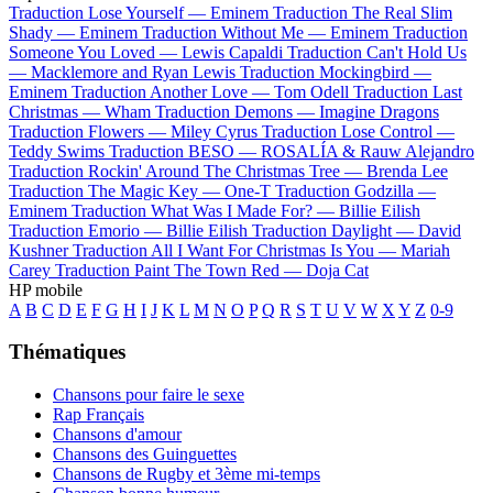
Traduction Lose Yourself —
Eminem
Traduction The Real Slim
Shady —
Eminem
Traduction Without Me —
Eminem
Traduction
Someone You Loved —
Lewis Capaldi
Traduction Can't Hold Us
—
Macklemore and Ryan Lewis
Traduction Mockingbird —
Eminem
Traduction Another Love —
Tom Odell
Traduction Last
Christmas —
Wham
Traduction Demons —
Imagine Dragons
Traduction Flowers —
Miley Cyrus
Traduction Lose Control —
Teddy Swims
Traduction BESO —
ROSALÍA & Rauw Alejandro
Traduction Rockin' Around The Christmas Tree —
Brenda Lee
Traduction The Magic Key —
One-T
Traduction Godzilla —
Eminem
Traduction What Was I Made For? —
Billie Eilish
Traduction Emorio —
Billie Eilish
Traduction Daylight —
David
Kushner
Traduction All I Want For Christmas Is You —
Mariah
Carey
Traduction Paint The Town Red —
Doja Cat
HP mobile
A
B
C
D
E
F
G
H
I
J
K
L
M
N
O
P
Q
R
S
T
U
V
W
X
Y
Z
0-9
Thématiques
Chansons pour faire le sexe
Rap Français
Chansons d'amour
Chansons des Guinguettes
Chansons de Rugby et 3ème mi-temps