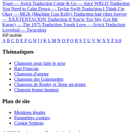
Yours —
Avicii
Traduction Come & Go —
Juice WRLD
Traduction
You Need to Calm Down —
Taylor Swift
Traduction I Think I’m
Okay —
MGK (Machine Gun Kelly)
Traduction bad vibes forever
—
XXXTENTACION
Traduction If You're Too Shy (Let Me
Know) —
The 1975
Traduction Tough Love —
Avicii
Traduction
Lovefool —
Twocolors
HP mobile
A
B
C
D
E
F
G
H
I
J
K
L
M
N
O
P
Q
R
S
T
U
V
W
X
Y
Z
0-9
Thématiques
Chansons pour faire le sexe
Rap Français
Chansons d'amour
Chansons des Guinguettes
Chansons de Rugby et 3ème mi-temps
Chanson bonne humeur
Plan de site
Mentions légales
Paramètres cookies
Cookie Settings