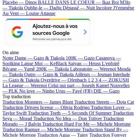
Placebo — Dinos
BALLE DANS LE COEUR — Ikaz Boi
M3lo
— Tiakola
Oublie-le — Dadju
Dépassé — Nuit Incolore
J't'emmène
Au Vent — Louise Attaque
On aime
Notre Dame —
Gazo & Tiakola
100K —
Gazo
Casanova —
Soolking
Laisse Moi —
KeBlack
Saiyan —
Heuss L'enfoiré
Bécane —
Yamê
200K —
Tiakola
Laboratoire —
Werenoi
Meuda
—
Tiakola
Outro —
Gazo & Tiakola
Ailleurs —
Josman
Interlude
—
Gazo & Tiakola
Overdrive —
Ofenbach
1 2 3 4 —
ZOKUSH
La League —
Werenoi
Celui qui part —
Joseph Kamel
Nouvelles
—
PLK
No love —
Ninho
Urus —
Favé (FR)
DIE —
Gazo
Top traduction
Traduction Monsters —
James Blunt
Traduction Streets —
Doja Cat
Traduction Drivers license —
Olivia Rodrigo
Traduction Lover —
Taylor Swift
Traduction Teeth —
5 Seconds Of Summer
Traduction
Seya —
Morad
Traduction No Idea —
Don Toliver
Traduction
Morado —
J Balvin
Traduction Hard For Me —
Michele Morrone
Traduction Rapture —
Michele Morrone
Traduction Stand By —
Michele Morrone
Traduction Agua —
Tainy
Traduction Forever