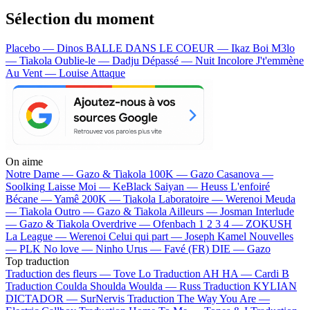
Sélection du moment
Placebo — Dinos
BALLE DANS LE COEUR — Ikaz Boi
M3lo
— Tiakola
Oublie-le — Dadju
Dépassé — Nuit Incolore
J't'emmène
Au Vent — Louise Attaque
On aime
Notre Dame —
Gazo & Tiakola
100K —
Gazo
Casanova —
Soolking
Laisse Moi —
KeBlack
Saiyan —
Heuss L'enfoiré
Bécane —
Yamê
200K —
Tiakola
Laboratoire —
Werenoi
Meuda
—
Tiakola
Outro —
Gazo & Tiakola
Ailleurs —
Josman
Interlude
—
Gazo & Tiakola
Overdrive —
Ofenbach
1 2 3 4 —
ZOKUSH
La League —
Werenoi
Celui qui part —
Joseph Kamel
Nouvelles
—
PLK
No love —
Ninho
Urus —
Favé (FR)
DIE —
Gazo
Top traduction
Traduction des fleurs —
Tove Lo
Traduction AH HA —
Cardi B
Traduction Coulda Shoulda Woulda —
Russ
Traduction KYLIAN
DICTADOR —
SurNervis
Traduction The Way You Are —