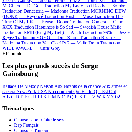
Electric Callboy
Traduction Home To Me —
Tones & I
Traduction
Mi Chico —
DJ Goja
Traduction My Body Isn't Ready —
Sombr
Traduction Danceteria —
Madonna
Traduction MORNING DEW
(DONK) —
Beyoncé
Traduction Hush —
Muse
Traduction The
Time Of My Life —
Benson Boone
Traduction Camera —
Charli
XCX
Traduction Happiness is So Sad —
Swedish House Mafia
Traduction RMB (Ring My Bell) —
Aitch
Traduction 99% —
Jessie
Reyez
Traduction YOYO —
Don Xhoni
Traduction Bizarre —
Madonna
Traduction Van Cleef Pt 2 —
Malie Donn
Traduction
WIDE AWAKE —
Chris Grey
HP mobile
Les plus grands succès de Serge
Gainsbourg
Ballade De Melody Nelson
Aux enfants de la chance
Aux armes et
caetera
New-York USA
No comment
Qui Est In Qui Est Out
A
B
C
D
E
F
G
H
I
J
K
L
M
N
O
P
Q
R
S
T
U
V
W
X
Y
Z
0-9
Thématiques
Chansons pour faire le sexe
Rap Français
Chansons d'amour