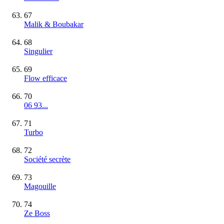
67
Malik & Boubakar
68
Singulier
69
Flow efficace
70
06 93...
71
Turbo
72
Société secrète
73
Magouille
74
Ze Boss