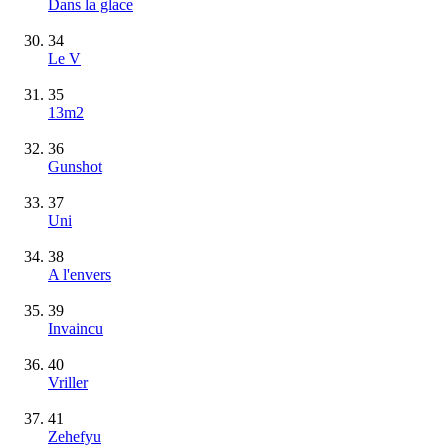
Dans la glace
34
Le V
35
13m2
36
Gunshot
37
Uni
38
A l'envers
39
Invaincu
40
Vriller
41
Zehefyu