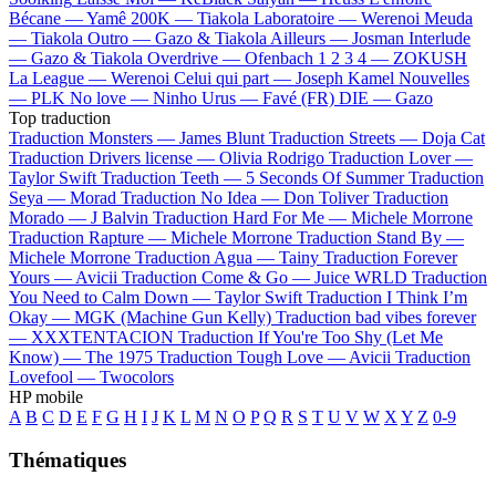
Bécane —
Yamê
200K —
Tiakola
Laboratoire —
Werenoi
Meuda
—
Tiakola
Outro —
Gazo & Tiakola
Ailleurs —
Josman
Interlude
—
Gazo & Tiakola
Overdrive —
Ofenbach
1 2 3 4 —
ZOKUSH
La League —
Werenoi
Celui qui part —
Joseph Kamel
Nouvelles
—
PLK
No love —
Ninho
Urus —
Favé (FR)
DIE —
Gazo
Top traduction
Traduction Monsters —
James Blunt
Traduction Streets —
Doja Cat
Traduction Drivers license —
Olivia Rodrigo
Traduction Lover —
Taylor Swift
Traduction Teeth —
5 Seconds Of Summer
Traduction
Seya —
Morad
Traduction No Idea —
Don Toliver
Traduction
Morado —
J Balvin
Traduction Hard For Me —
Michele Morrone
Traduction Rapture —
Michele Morrone
Traduction Stand By —
Michele Morrone
Traduction Agua —
Tainy
Traduction Forever
Yours —
Avicii
Traduction Come & Go —
Juice WRLD
Traduction
You Need to Calm Down —
Taylor Swift
Traduction I Think I’m
Okay —
MGK (Machine Gun Kelly)
Traduction bad vibes forever
—
XXXTENTACION
Traduction If You're Too Shy (Let Me
Know) —
The 1975
Traduction Tough Love —
Avicii
Traduction
Lovefool —
Twocolors
HP mobile
A
B
C
D
E
F
G
H
I
J
K
L
M
N
O
P
Q
R
S
T
U
V
W
X
Y
Z
0-9
Thématiques