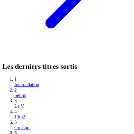
Les derniers titres sortis
1
Interpellation
2
Seumi
3
Le V
4
13m2
5
Gunshot
6