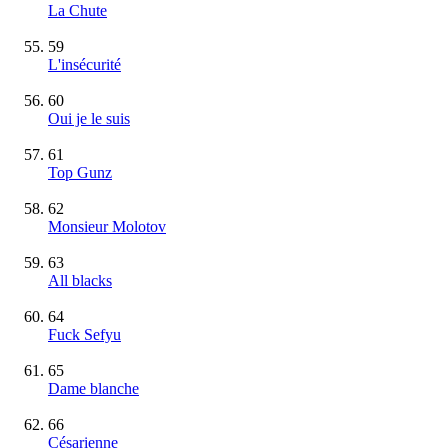
La Chute
59
L'insécurité
60
Oui je le suis
61
Top Gunz
62
Monsieur Molotov
63
All blacks
64
Fuck Sefyu
65
Dame blanche
66
Césarienne