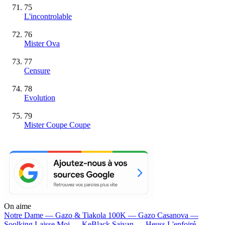
75
L'incontrolable
76
Mister Ova
77
Censure
78
Evolution
79
Mister Coupe Coupe
On aime
Notre Dame —
Gazo & Tiakola
100K —
Gazo
Casanova —
Soolking
Laisse Moi —
KeBlack
Saiyan —
Heuss L'enfoiré