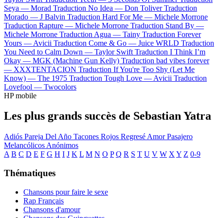
Seya —
Morad
Traduction No Idea —
Don Toliver
Traduction
Morado —
J Balvin
Traduction Hard For Me —
Michele Morrone
Traduction Rapture —
Michele Morrone
Traduction Stand By —
Michele Morrone
Traduction Agua —
Tainy
Traduction Forever
Yours —
Avicii
Traduction Come & Go —
Juice WRLD
Traduction
You Need to Calm Down —
Taylor Swift
Traduction I Think I’m
Okay —
MGK (Machine Gun Kelly)
Traduction bad vibes forever
—
XXXTENTACION
Traduction If You're Too Shy (Let Me
Know) —
The 1975
Traduction Tough Love —
Avicii
Traduction
Lovefool —
Twocolors
HP mobile
Les plus grands succès de Sebastian Yatra
Adiós
Pareja Del Año
Tacones Rojos
Regresé
Amor Pasajero
Melancólicos Anónimos
A
B
C
D
E
F
G
H
I
J
K
L
M
N
O
P
Q
R
S
T
U
V
W
X
Y
Z
0-9
Thématiques
Chansons pour faire le sexe
Rap Français
Chansons d'amour