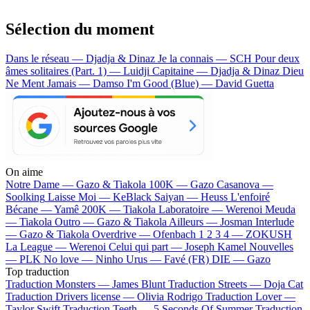
Sélection du moment
Dans le réseau — Djadja & Dinaz
Je la connais — SCH
Pour deux
âmes solitaires (Part. 1) — Luidji
Capitaine — Djadja & Dinaz
Dieu
Ne Ment Jamais — Damso
I'm Good (Blue) — David Guetta
On aime
Notre Dame —
Gazo & Tiakola
100K —
Gazo
Casanova —
Soolking
Laisse Moi —
KeBlack
Saiyan —
Heuss L'enfoiré
Bécane —
Yamê
200K —
Tiakola
Laboratoire —
Werenoi
Meuda
—
Tiakola
Outro —
Gazo & Tiakola
Ailleurs —
Josman
Interlude
—
Gazo & Tiakola
Overdrive —
Ofenbach
1 2 3 4 —
ZOKUSH
La League —
Werenoi
Celui qui part —
Joseph Kamel
Nouvelles
—
PLK
No love —
Ninho
Urus —
Favé (FR)
DIE —
Gazo
Top traduction
Traduction Monsters —
James Blunt
Traduction Streets —
Doja Cat
Traduction Drivers license —
Olivia Rodrigo
Traduction Lover —
Taylor Swift
Traduction Teeth —
5 Seconds Of Summer
Traduction