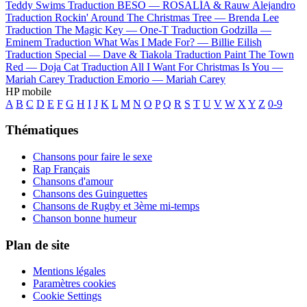
Teddy Swims
Traduction BESO —
ROSALÍA & Rauw Alejandro
Traduction Rockin' Around The Christmas Tree —
Brenda Lee
Traduction The Magic Key —
One-T
Traduction Godzilla —
Eminem
Traduction What Was I Made For? —
Billie Eilish
Traduction Special —
Dave & Tiakola
Traduction Paint The Town
Red —
Doja Cat
Traduction All I Want For Christmas Is You —
Mariah Carey
Traduction Emorio —
Mariah Carey
HP mobile
A
B
C
D
E
F
G
H
I
J
K
L
M
N
O
P
Q
R
S
T
U
V
W
X
Y
Z
0-9
Thématiques
Chansons pour faire le sexe
Rap Français
Chansons d'amour
Chansons des Guinguettes
Chansons de Rugby et 3ème mi-temps
Chanson bonne humeur
Plan de site
Mentions légales
Paramètres cookies
Cookie Settings