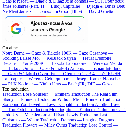
Dans le réseau — Djadja & Dinaz
Je la connais — SCH
Pour deux
âmes solitaires (Part. 1) — Luidji
Capitaine — Djadja & Dinaz
Dieu
Ne Ment Jamais — Damso
I'm Good (Blue) — David Guetta
On aime
Notre Dame —
Gazo & Tiakola
100K —
Gazo
Casanova —
Soolking
Laisse Moi —
KeBlack
Saiyan —
Heuss L'enfoiré
Bécane —
Yamê
200K —
Tiakola
Laboratoire —
Werenoi
Meuda
—
Tiakola
Outro —
Gazo & Tiakola
Ailleurs —
Josman
Interlude
—
Gazo & Tiakola
Overdrive —
Ofenbach
1 2 3 4 —
ZOKUSH
La League —
Werenoi
Celui qui part —
Joseph Kamel
Nouvelles
—
PLK
No love —
Ninho
Urus —
Favé (FR)
DIE —
Gazo
Top traduction
Traduction Lose Yourself —
Eminem
Traduction The Real Slim
Shady —
Eminem
Traduction Without Me —
Eminem
Traduction
Someone You Loved —
Lewis Capaldi
Traduction Another Love
—
Tom Odell
Traduction Mockingbird —
Eminem
Traduction Can't
Hold Us —
Macklemore and Ryan Lewis
Traduction Last
Christmas —
Wham
Traduction Demons —
Imagine Dragons
Traduction Flowers —
Miley Cyrus
Traduction Lose Control —