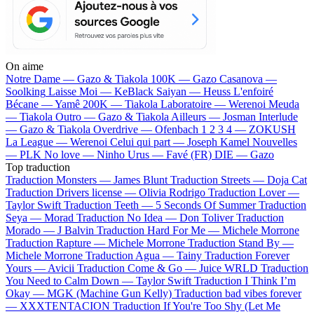
On aime
Notre Dame —
Gazo & Tiakola
100K —
Gazo
Casanova —
Soolking
Laisse Moi —
KeBlack
Saiyan —
Heuss L'enfoiré
Bécane —
Yamê
200K —
Tiakola
Laboratoire —
Werenoi
Meuda
—
Tiakola
Outro —
Gazo & Tiakola
Ailleurs —
Josman
Interlude
—
Gazo & Tiakola
Overdrive —
Ofenbach
1 2 3 4 —
ZOKUSH
La League —
Werenoi
Celui qui part —
Joseph Kamel
Nouvelles
—
PLK
No love —
Ninho
Urus —
Favé (FR)
DIE —
Gazo
Top traduction
Traduction Monsters —
James Blunt
Traduction Streets —
Doja Cat
Traduction Drivers license —
Olivia Rodrigo
Traduction Lover —
Taylor Swift
Traduction Teeth —
5 Seconds Of Summer
Traduction
Seya —
Morad
Traduction No Idea —
Don Toliver
Traduction
Morado —
J Balvin
Traduction Hard For Me —
Michele Morrone
Traduction Rapture —
Michele Morrone
Traduction Stand By —
Michele Morrone
Traduction Agua —
Tainy
Traduction Forever
Yours —
Avicii
Traduction Come & Go —
Juice WRLD
Traduction
You Need to Calm Down —
Taylor Swift
Traduction I Think I’m
Okay —
MGK (Machine Gun Kelly)
Traduction bad vibes forever
—
XXXTENTACION
Traduction If You're Too Shy (Let Me