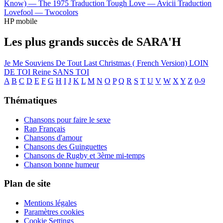
Know) —
The 1975
Traduction Tough Love —
Avicii
Traduction
Lovefool —
Twocolors
HP mobile
Les plus grands succès de SARA'H
Je Me Souviens De Tout
Last Christmas ( French Version)
LOIN
DE TOI
Reine
SANS TOI
A
B
C
D
E
F
G
H
I
J
K
L
M
N
O
P
Q
R
S
T
U
V
W
X
Y
Z
0-9
Thématiques
Chansons pour faire le sexe
Rap Français
Chansons d'amour
Chansons des Guinguettes
Chansons de Rugby et 3ème mi-temps
Chanson bonne humeur
Plan de site
Mentions légales
Paramètres cookies
Cookie Settings