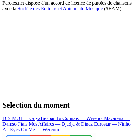
Paroles.net dispose d'un accord de licence de paroles de chansons
avec la
Société des Editeurs et Auteurs de Musique
(SEAM)
Sélection du moment
DIS-MOI — Guy2Bezbar
Tu Connais — Werenoi
Macarena —
Damso
J'fais Mes Affaires — Djadja & Dinaz
Eurostar — Ninho
All Eyes On Me — Werenoi