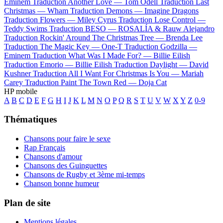
Eminem
Traduction Another Love —
Tom Odell
Traduction Last
Christmas —
Wham
Traduction Demons —
Imagine Dragons
Traduction Flowers —
Miley Cyrus
Traduction Lose Control —
Teddy Swims
Traduction BESO —
ROSALÍA & Rauw Alejandro
Traduction Rockin' Around The Christmas Tree —
Brenda Lee
Traduction The Magic Key —
One-T
Traduction Godzilla —
Eminem
Traduction What Was I Made For? —
Billie Eilish
Traduction Emorio —
Billie Eilish
Traduction Daylight —
David
Kushner
Traduction All I Want For Christmas Is You —
Mariah
Carey
Traduction Paint The Town Red —
Doja Cat
HP mobile
A
B
C
D
E
F
G
H
I
J
K
L
M
N
O
P
Q
R
S
T
U
V
W
X
Y
Z
0-9
Thématiques
Chansons pour faire le sexe
Rap Français
Chansons d'amour
Chansons des Guinguettes
Chansons de Rugby et 3ème mi-temps
Chanson bonne humeur
Plan de site
Mentions légales