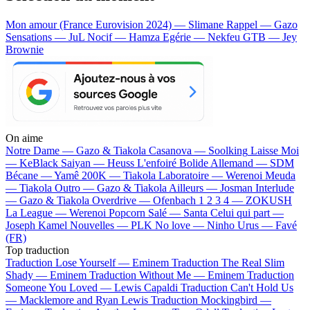
Mon amour (France Eurovision 2024) — Slimane
Rappel — Gazo
Sensations — JuL
Nocif — Hamza
Egérie — Nekfeu
GTB — Jey
Brownie
On aime
Notre Dame —
Gazo & Tiakola
Casanova —
Soolking
Laisse Moi
—
KeBlack
Saiyan —
Heuss L'enfoiré
Bolide Allemand —
SDM
Bécane —
Yamê
200K —
Tiakola
Laboratoire —
Werenoi
Meuda
—
Tiakola
Outro —
Gazo & Tiakola
Ailleurs —
Josman
Interlude
—
Gazo & Tiakola
Overdrive —
Ofenbach
1 2 3 4 —
ZOKUSH
La League —
Werenoi
Popcorn Salé —
Santa
Celui qui part —
Joseph Kamel
Nouvelles —
PLK
No love —
Ninho
Urus —
Favé
(FR)
Top traduction
Traduction Lose Yourself —
Eminem
Traduction The Real Slim
Shady —
Eminem
Traduction Without Me —
Eminem
Traduction
Someone You Loved —
Lewis Capaldi
Traduction Can't Hold Us
—
Macklemore and Ryan Lewis
Traduction Mockingbird —