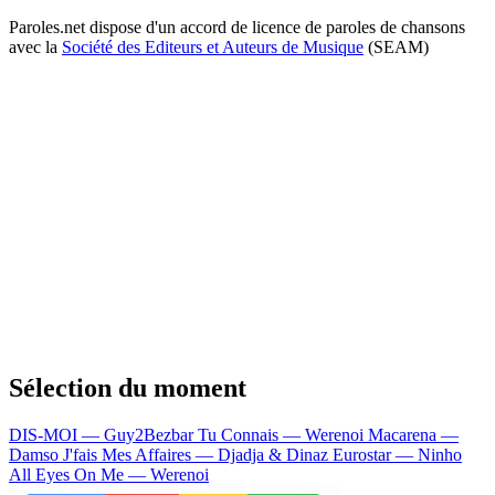
Paroles.net dispose d'un accord de licence de paroles de chansons
avec la
Société des Editeurs et Auteurs de Musique
(SEAM)
Sélection du moment
DIS-MOI — Guy2Bezbar
Tu Connais — Werenoi
Macarena —
Damso
J'fais Mes Affaires — Djadja & Dinaz
Eurostar — Ninho
All Eyes On Me — Werenoi