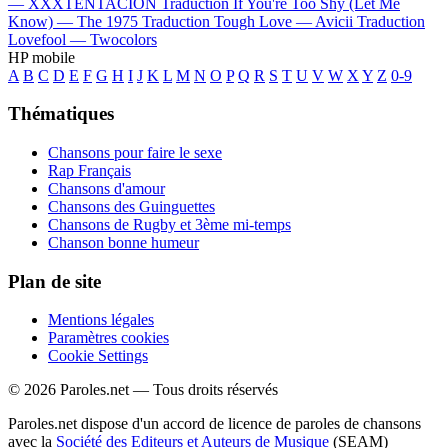
—
XXXTENTACION
Traduction If You're Too Shy (Let Me
Know) —
The 1975
Traduction Tough Love —
Avicii
Traduction
Lovefool —
Twocolors
HP mobile
A
B
C
D
E
F
G
H
I
J
K
L
M
N
O
P
Q
R
S
T
U
V
W
X
Y
Z
0-9
Thématiques
Chansons pour faire le sexe
Rap Français
Chansons d'amour
Chansons des Guinguettes
Chansons de Rugby et 3ème mi-temps
Chanson bonne humeur
Plan de site
Mentions légales
Paramètres cookies
Cookie Settings
© 2026 Paroles.net — Tous droits réservés
Paroles.net dispose d'un accord de licence de paroles de chansons
avec la
Société des Editeurs et Auteurs de Musique
(SEAM)