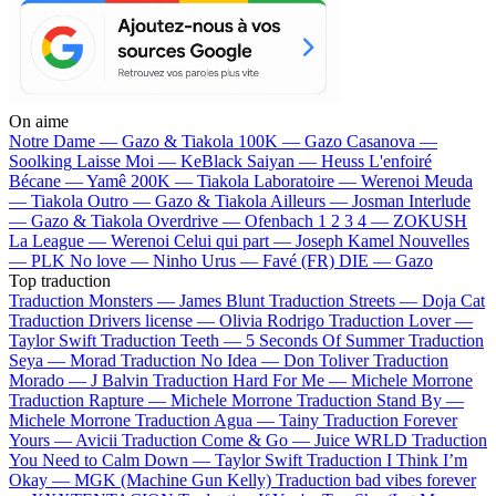
On aime
Notre Dame —
Gazo & Tiakola
100K —
Gazo
Casanova —
Soolking
Laisse Moi —
KeBlack
Saiyan —
Heuss L'enfoiré
Bécane —
Yamê
200K —
Tiakola
Laboratoire —
Werenoi
Meuda
—
Tiakola
Outro —
Gazo & Tiakola
Ailleurs —
Josman
Interlude
—
Gazo & Tiakola
Overdrive —
Ofenbach
1 2 3 4 —
ZOKUSH
La League —
Werenoi
Celui qui part —
Joseph Kamel
Nouvelles
—
PLK
No love —
Ninho
Urus —
Favé (FR)
DIE —
Gazo
Top traduction
Traduction Monsters —
James Blunt
Traduction Streets —
Doja Cat
Traduction Drivers license —
Olivia Rodrigo
Traduction Lover —
Taylor Swift
Traduction Teeth —
5 Seconds Of Summer
Traduction
Seya —
Morad
Traduction No Idea —
Don Toliver
Traduction
Morado —
J Balvin
Traduction Hard For Me —
Michele Morrone
Traduction Rapture —
Michele Morrone
Traduction Stand By —
Michele Morrone
Traduction Agua —
Tainy
Traduction Forever
Yours —
Avicii
Traduction Come & Go —
Juice WRLD
Traduction
You Need to Calm Down —
Taylor Swift
Traduction I Think I’m
Okay —
MGK (Machine Gun Kelly)
Traduction bad vibes forever