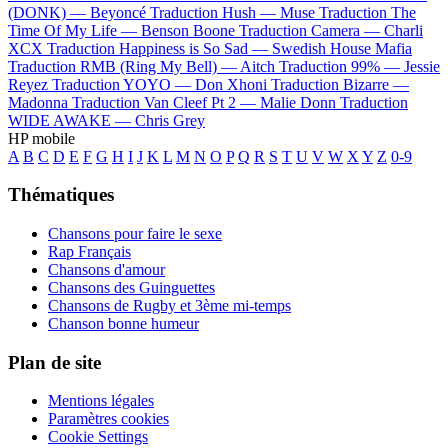
(DONK) —
Beyoncé
Traduction Hush —
Muse
Traduction The
Time Of My Life —
Benson Boone
Traduction Camera —
Charli
XCX
Traduction Happiness is So Sad —
Swedish House Mafia
Traduction RMB (Ring My Bell) —
Aitch
Traduction 99% —
Jessie
Reyez
Traduction YOYO —
Don Xhoni
Traduction Bizarre —
Madonna
Traduction Van Cleef Pt 2 —
Malie Donn
Traduction
WIDE AWAKE —
Chris Grey
HP mobile
A
B
C
D
E
F
G
H
I
J
K
L
M
N
O
P
Q
R
S
T
U
V
W
X
Y
Z
0-9
Thématiques
Chansons pour faire le sexe
Rap Français
Chansons d'amour
Chansons des Guinguettes
Chansons de Rugby et 3ème mi-temps
Chanson bonne humeur
Plan de site
Mentions légales
Paramètres cookies
Cookie Settings