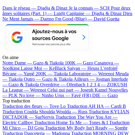
Dans le réseau — Djadja & Dinaz
Je la connais — SCH
Pour deux
âmes solitaires (Part. 1) — Luidji
Capitaine — Djadja & Dinaz
Dieu
Ne Ment Jamais — Damso
I'm Good (Blue) — David Guetta
On aime
Notre Dame —
Gazo & Tiakola
100K —
Gazo
Casanova —
Soolking
Laisse Moi —
KeBlack
Saiyan —
Heuss L'enfoiré
Bécane —
Yamê
200K —
Tiakola
Laboratoire —
Werenoi
Meuda
—
Tiakola
Outro —
Gazo & Tiakola
Ailleurs —
Josman
Interlude
—
Gazo & Tiakola
Overdrive —
Ofenbach
1 2 3 4 —
ZOKUSH
La League —
Werenoi
Celui qui part —
Joseph Kamel
Nouvelles
—
PLK
No love —
Ninho
Urus —
Favé (FR)
DIE —
Gazo
Top traduction
Traduction des fleurs —
Tove Lo
Traduction AH HA —
Cardi B
Traduction Coulda Shoulda Woulda —
Russ
Traduction KYLIAN
DICTADOR —
SurNervis
Traduction The Way You Are —
Electric Callboy
Traduction Home To Me —
Tones & I
Traduction
Mi Chico —
DJ Goja
Traduction My Body Isn't Ready —
Sombr
Traduction Danceteria —
Madonna
Traduction MORNING DEW