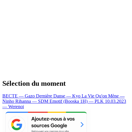
Sélection du moment
BECTE — Gazo
Dernière Danse — Kyo
La Vie Qu'on Mène —
Ninho
Rihanna — SDM
Emotif (Booska 1H) — PLK
10.03.2023
— Werenoi