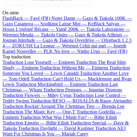
On aime
FlashBack —
Favé (FR)
Notre Dame —
Gazo & Tiakola
100K —
Gazo
Casanova —
Soolking
Laisse Moi —
KeBlack
Saiyan —
Heuss L'enfoiré
Bécane —
Yamê
200K —
Tiakola
Laboratoire —
Werenoi
Meuda —
Tiakola
Outro —
Gazo & Tiakola
Ailleurs —
Josman
Interlude —
Gazo & Tiakola
Overdrive —
Ofenbach
1 2 3
4 —
ZOKUSH
La League —
Werenoi
Celui qui part —
Joseph
Kamel
Nouvelles —
PLK
No love —
Ninho
Urus —
Favé (FR)
Top traduction
Traduction Lose Yourself —
Eminem
Traduction The Real Slim
Shady —
Eminem
Traduction Without Me —
Eminem
Traduction
Someone You Loved —
Lewis Capaldi
Traduction Another Love
—
Tom Odell
Traduction Can't Hold Us —
Macklemore and Ryan
Lewis
Traduction Mockingbird —
Eminem
Traduction Last
Christmas —
Wham
Traduction Demons —
Imagine Dragons
Traduction Flowers —
Miley Cyrus
Traduction Lose Control —
Teddy Swims
Traduction BESO —
ROSALÍA & Rauw Alejandro
Traduction Rockin' Around The Christmas Tree —
Brenda Lee
Traduction The Magic Key —
One-T
Traduction Godzilla —
Eminem
Traduction What Was I Made For? —
Billie Eilish
Traduction Emorio —
Billie Eilish
Traduction Special —
Dave &
Tiakola
Traduction Daylight —
David Kushner
Traduction All I
Want For Christmas Is You —
Mariah Carey