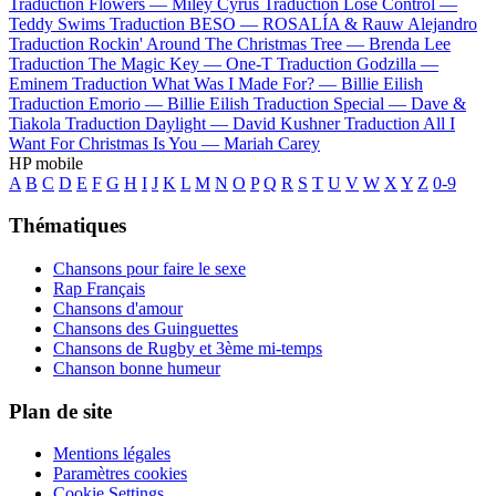
Traduction Flowers —
Miley Cyrus
Traduction Lose Control —
Teddy Swims
Traduction BESO —
ROSALÍA & Rauw Alejandro
Traduction Rockin' Around The Christmas Tree —
Brenda Lee
Traduction The Magic Key —
One-T
Traduction Godzilla —
Eminem
Traduction What Was I Made For? —
Billie Eilish
Traduction Emorio —
Billie Eilish
Traduction Special —
Dave &
Tiakola
Traduction Daylight —
David Kushner
Traduction All I
Want For Christmas Is You —
Mariah Carey
HP mobile
A
B
C
D
E
F
G
H
I
J
K
L
M
N
O
P
Q
R
S
T
U
V
W
X
Y
Z
0-9
Thématiques
Chansons pour faire le sexe
Rap Français
Chansons d'amour
Chansons des Guinguettes
Chansons de Rugby et 3ème mi-temps
Chanson bonne humeur
Plan de site
Mentions légales
Paramètres cookies
Cookie Settings