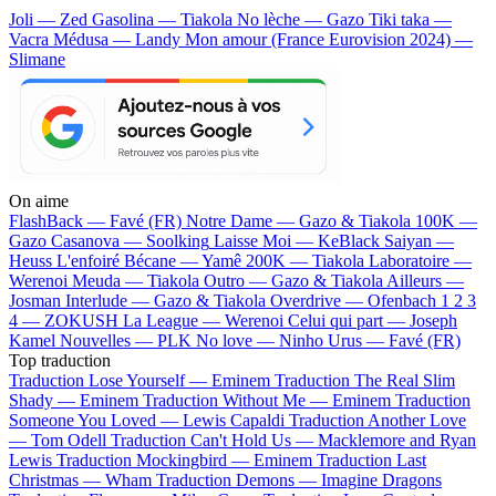
Joli — Zed
Gasolina — Tiakola
No lèche — Gazo
Tiki taka —
Vacra
Médusa — Landy
Mon amour (France Eurovision 2024) —
Slimane
On aime
FlashBack —
Favé (FR)
Notre Dame —
Gazo & Tiakola
100K —
Gazo
Casanova —
Soolking
Laisse Moi —
KeBlack
Saiyan —
Heuss L'enfoiré
Bécane —
Yamê
200K —
Tiakola
Laboratoire —
Werenoi
Meuda —
Tiakola
Outro —
Gazo & Tiakola
Ailleurs —
Josman
Interlude —
Gazo & Tiakola
Overdrive —
Ofenbach
1 2 3
4 —
ZOKUSH
La League —
Werenoi
Celui qui part —
Joseph
Kamel
Nouvelles —
PLK
No love —
Ninho
Urus —
Favé (FR)
Top traduction
Traduction Lose Yourself —
Eminem
Traduction The Real Slim
Shady —
Eminem
Traduction Without Me —
Eminem
Traduction
Someone You Loved —
Lewis Capaldi
Traduction Another Love
—
Tom Odell
Traduction Can't Hold Us —
Macklemore and Ryan
Lewis
Traduction Mockingbird —
Eminem
Traduction Last
Christmas —
Wham
Traduction Demons —
Imagine Dragons